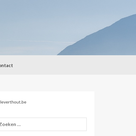
ontact
leverthout.be
eken
r: