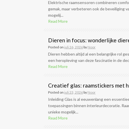
Elektrische raamsensoren combineren comfort 
gemak, maar verbeteren ook de beveiliging v
mogelij...
Read More
Dieren in focus: wonderlijke dier
Posted on
juli 26, 2026
by
Noor
Dieren hebben altijd al een belangrijke rol 
een heropleving van deze fascinatie in de dec
Read More
Creatief glas: raamstickers met
Posted on
juli 23, 2026
by
Noor
Inleiding Glas is al eeuwenlang een essentiee
toepassingen binnen interieurdecoratie. R
unieke mogelijk...
Read More