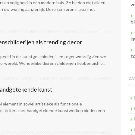
en veiligheid in een modern huis. Ze bieden niet alleen
v
an uw woning aanzienlijk. Deze sensoren maken het
bl
in
enschilderijen als trending decor
z
gespeeld in de kunstgeschiedenis en tegenwoordig zien we
orwereld. Wonderlijke dierenschilderijen hebben zich o...
CA
 handgetekende kunst
l element in zowel artistieke als functionele
aamstickers met handgetekende kunstwerken bieden een