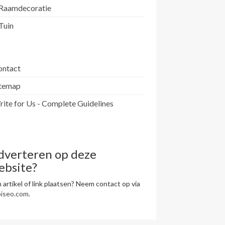
Raamdecoratie
Tuin
ontact
itemap
ite for Us - Complete Guidelines
dverteren op deze
ebsite?
 artikel of link plaatsen? Neem contact op via
piseo.com
.