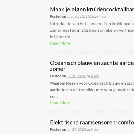
Maak je eigen kruidencocktailbar
Posted on
augustus 2, 2026
by
Noor
Introductie van het concept Een kruidencockta
zomerfeesten in 2026 een unieke en verfrisse
briljant: tra...
Read More
Oceanisch blauw en zachte aardet
zomer
Posted on
juli 30, 2026
by
Noor
Waarom kiezen voor Oceanisch blauw en zach
aardetinten dé trendkleuren voor jouw interi
ser...
Read More
Elektrische raamsensoren: comfo
Posted on
juli 29, 2026
by
Noor