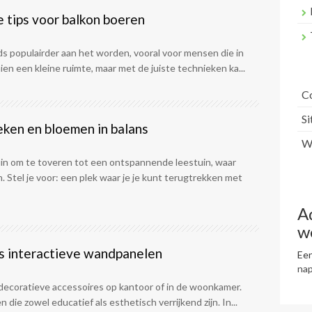
e tips voor balkon boeren
ds populairder aan het worden, vooral voor mensen die in
en een kleine ruimte, maar met de juiste technieken ka...
C
S
eken en bloemen in balans
Wr
tuin om te toveren tot een ontspannende leestuin, waar
tel je voor: een plek waar je je kunt terugtrekken met
A
w
ls interactieve wandpanelen
Een
na
n decoratieve accessoires op kantoor of in de woonkamer.
ie zowel educatief als esthetisch verrijkend zijn. In...