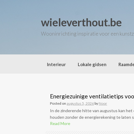
Skip
to
content
wieleverthout.be
Wooninrichting inspiratie voor een kunstz
Interieur
Lokale gidsen
Raamde
Energiezuinige ventilatietips voo
Posted on
augustus 5, 2026
by
Noor
In de zinderende hitte van augustus kan het e
houden zonder de energierekening te laten stij
Read More