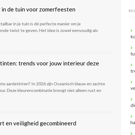
 in de tuin voor zomerfeesten
RE
ilbar in je tuin is dé perfecte manier om je
nde twist te geven. Het idee is zowel eenvoudig als
ko
tu
inten: trends voor jouw interieur deze
tr
te aardetinten? In 2026 zijn Oceanisch blauw en zachte
v
eur. Deze kleurencombinatie brengt niet alleen rust en
di
h
rt en veiligheid gecombineerd