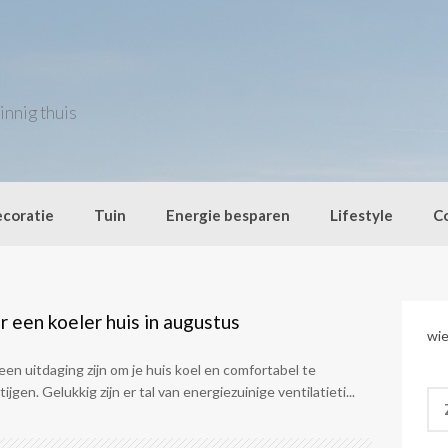
innig thuis
coratie
Tuin
Energie besparen
Lifestyle
C
r een koeler huis in augustus
wie
en uitdaging zijn om je huis koel en comfortabel te
gen. Gelukkig zijn er tal van energiezuinige ventilatieti...
Zo
naa