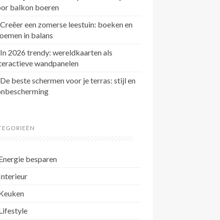
oor balkon boeren
Creëer een zomerse leestuin: boeken en
oemen in balans
In 2026 trendy: wereldkaarten als
teractieve wandpanelen
De beste schermen voor je terras: stijl en
onbescherming
TEGORIEËN
Energie besparen
Interieur
Keuken
Lifestyle