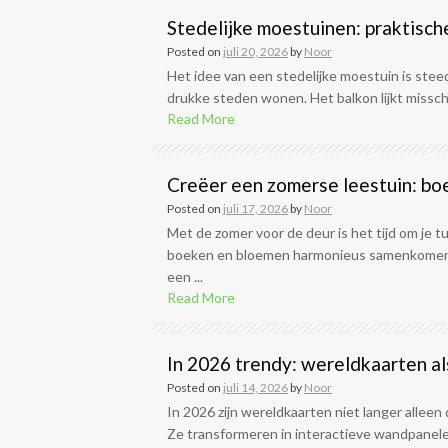
Stedelijke moestuinen: praktisch
Posted on
juli 20, 2026
by
Noor
Het idee van een stedelijke moestuin is stee
drukke steden wonen. Het balkon lijkt misschi
Read More
Creëer een zomerse leestuin: bo
Posted on
juli 17, 2026
by
Noor
Met de zomer voor de deur is het tijd om je 
boeken en bloemen harmonieus samenkomen. S
een ...
Read More
In 2026 trendy: wereldkaarten a
Posted on
juli 14, 2026
by
Noor
In 2026 zijn wereldkaarten niet langer allee
Ze transformeren in interactieve wandpanelen d