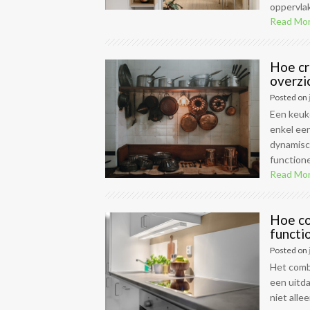
oppervlak
Read Mo
Hoe cr
overzic
Posted on
Een keuke
enkel een
dynamisc
functione
Read Mo
Hoe co
functio
Posted on
Het combi
een uitda
niet alle