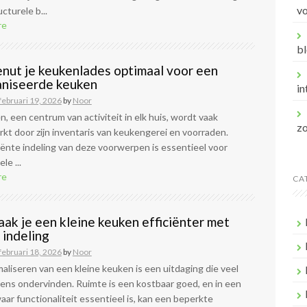
v
cturele b...
re
bl
nut je keukenlades optimaal voor een
niseerde keuken
in
februari 19, 2026
by
Noor
, een centrum van activiteit in elk huis, wordt vaak
z
t door zijn inventaris van keukengerei en voorraden.
iënte indeling van deze voorwerpen is essentieel voor
le ...
re
CA
ak je een kleine keuken efficiënter met
 indeling
februari 18, 2026
by
Noor
aliseren van een kleine keuken is een uitdaging die veel
ens ondervinden. Ruimte is een kostbaar goed, en in een
ar functionaliteit essentieel is, kan een beperkte