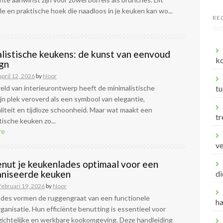
lle en praktische hoek die naadloos in je keuken kan wo...
RE
listische keukens: de kunst van eenvoud
ko
ign
april 12, 2026
by
Noor
eld van interieurontwerp heeft de minimalistische
tu
jn plek veroverd als een symbool van elegantie,
liteit en tijdloze schoonheid. Maar wat maakt een
tr
tische keuken zo...
re
v
nut je keukenlades optimaal voor een
niseerde keuken
di
februari 19, 2026
by
Noor
des vormen de ruggengraat van een functionele
h
anisatie. Hun efficiënte benutting is essentieel voor
zichtelijke en werkbare kookomgeving. Deze handleiding