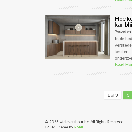
Hoe ke
kan bl
Posted on
In de he
verstede
keukens e
onderzoek
Read Mo
1 of 3
1
© 2026 wieleverthout.be. All Rights Reserved.
Coller Theme by
Rohit
.