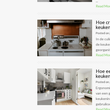
...
Read Mo
Hoe cr
keuken
Posted on
In de cul
de keuken
georganis
Read Mo
Hoe ee
keuken
Posted on
Ergonomi
van een 
keukenind
gebruikse
Read Mo