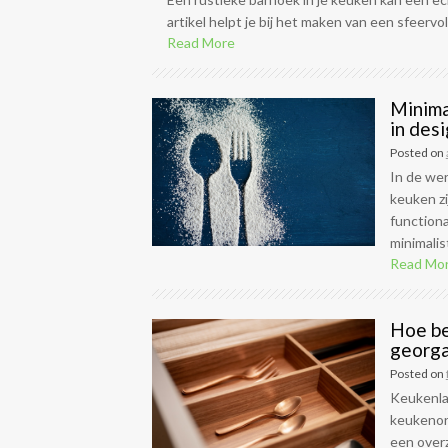
artikel helpt je bij het maken van een sfeervo
Read More
Minima
in des
Posted on
In de wer
keuken zi
functiona
minimalis
Read Mo
Hoe be
georga
Posted on
Keukenla
keukenorg
een over