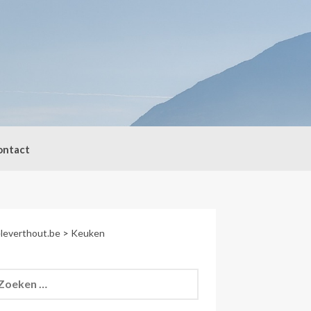
ontact
leverthout.be
>
Keuken
eken
r: