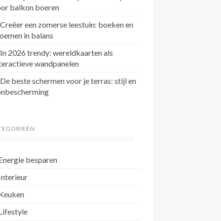
oor balkon boeren
Creëer een zomerse leestuin: boeken en
oemen in balans
In 2026 trendy: wereldkaarten als
teractieve wandpanelen
De beste schermen voor je terras: stijl en
onbescherming
TEGORIEËN
Energie besparen
Interieur
Keuken
Lifestyle