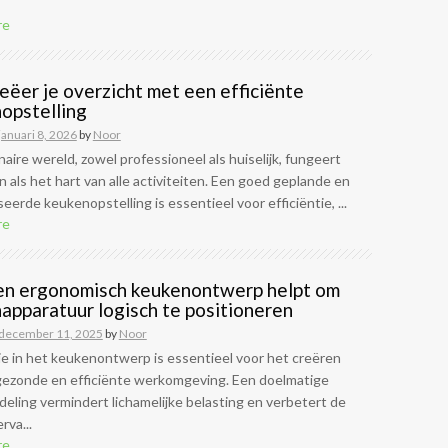
re
eëer je overzicht met een efficiënte
opstelling
januari 8, 2026
by
Noor
inaire wereld, zowel professioneel als huiselijk, fungeert
 als het hart van alle activiteiten. Een goed geplande en
eerde keukenopstelling is essentieel voor efficiëntie, ...
re
n ergonomisch keukenontwerp helpt om
apparatuur logisch te positioneren
december 11, 2025
by
Noor
e in het keukenontwerp is essentieel voor het creëren
gezonde en efficiënte werkomgeving. Een doelmatige
eling vermindert lichamelijke belasting en verbetert de
rva...
re