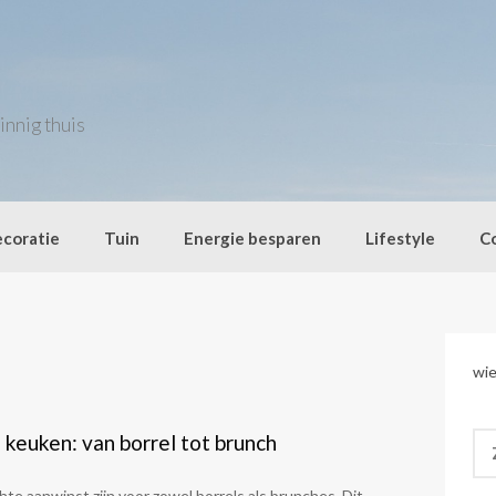
innig thuis
coratie
Tuin
Energie besparen
Lifestyle
C
wie
Zo
 keuken: van borrel tot brunch
naa
te aanwinst zijn voor zowel borrels als brunches. Dit