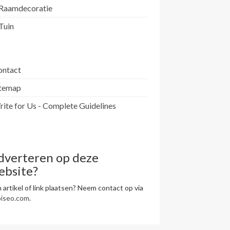
Raamdecoratie
Tuin
ontact
itemap
ite for Us - Complete Guidelines
dverteren op deze
ebsite?
 artikel of link plaatsen? Neem contact op via
piseo.com
.