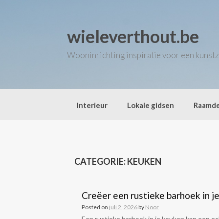
Skip
to
content
wieleverthout.be
Wooninrichting inspiratie voor een kunstz
Interieur
Lokale gidsen
Raamde
CATEGORIE:
KEUKEN
Creëer een rustieke barhoek in je
Posted on
juli 2, 2026
by
Noor
Een rustieke barhoek in je keuken kan een ech