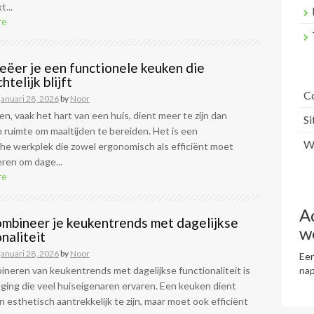
t...
re
eëer je een functionele keuken die
htelijk blijft
C
januari 28, 2026
by
Noor
n, vaak het hart van een huis, dient meer te zijn dan
S
 ruimte om maaltijden te bereiden. Het is een
Wr
he werkplek die zowel ergonomisch als efficiënt moet
ren om dage...
re
A
mbineer je keukentrends met dagelijkse
w
naliteit
januari 28, 2026
by
Noor
Een
neren van keukentrends met dagelijkse functionaliteit is
na
ging die veel huiseigenaren ervaren. Een keuken dient
en esthetisch aantrekkelijk te zijn, maar moet ook efficiënt