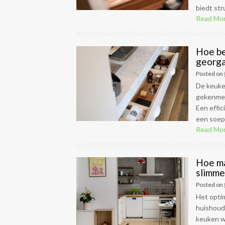
biedt stru
Read Mo
Hoe be
georga
Posted on
De keuken
gekenmerk
Een effic
een soepe
Read Mo
Hoe ma
slimme
Posted on
Het optim
huishoud
keuken wa