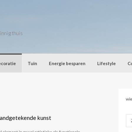
innig thuis
coratie
Tuin
Energie besparen
Lifestyle
C
wie
Zo
 handgetekende kunst
naa
l element in zowel artistieke als functionele