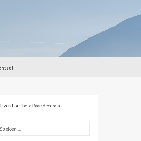
ontact
leverthout.be
>
Raamdecoratie
eken
r: