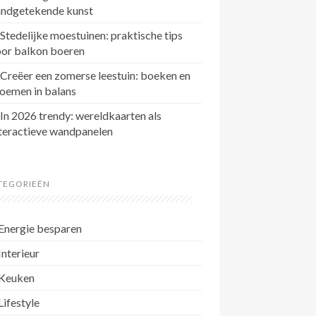
andgetekende kunst
Stedelijke moestuinen: praktische tips
oor balkon boeren
Creëer een zomerse leestuin: boeken en
oemen in balans
In 2026 trendy: wereldkaarten als
teractieve wandpanelen
TEGORIEËN
Energie besparen
Interieur
Keuken
Lifestyle