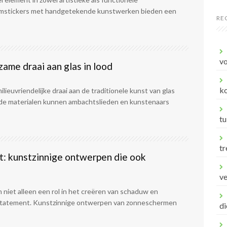
aamstickers met handgetekende kunstwerken bieden een
RE
vo
ame draai aan glas in lood
ko
ieuvriendelijke draai aan de traditionele kunst van glas
lede materialen kunnen ambachtslieden en kunstenaars
tu
tr
t: kunstzinnige ontwerpen die ook
v
iet alleen een rol in het creëren van schaduw en
tijlstatement. Kunstzinnige ontwerpen van zonneschermen
di