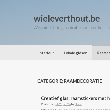
Skip
to
content
wieleverthout.be
Wooninrichting inspiratie voor een kunstz
Interieur
Lokale gidsen
Raamde
CATEGORIE:
RAAMDECORATIE
Creatief glas: raamstickers met
Posted on
juli 23, 2026
by
Noor
Inleiding Glas is al eeuwenlang een essentiee