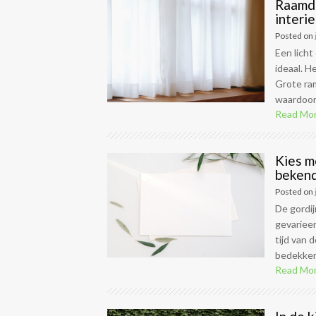
Raamde
interie
Posted on
Een licht
ideaal. H
Grote ram
waardoor 
Read Mo
Kies m
bekend
Posted on
De gordij
gevarieer
tijd van
bedekken, 
Read Mo