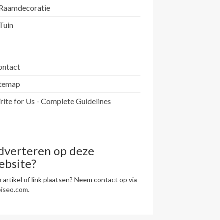
Raamdecoratie
Tuin
ontact
itemap
ite for Us - Complete Guidelines
dverteren op deze
ebsite?
 artikel of link plaatsen? Neem contact op via
piseo.com
.