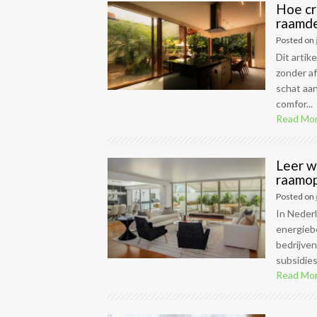
Hoe cr
raamde
Posted on
Dit artik
zonder af
schat aan
comfor...
Read Mo
Leer w
raamop
Posted on
In Nederl
energiebe
bedrijven
subsidies 
Read Mo