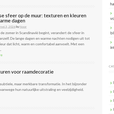
h
e sfeer op de muur: texturen en kleuren
v
warme dagen
mei 3, 2026
by
Noor
bl
e zomer in Scandinavië begint, verandert de sfeer in
vanzelf. De lange dagen en warme nachten nodigen uit tot
ieur dat licht, warm en comfortabel aanvoelt. Met een
in
.
re
CA
turen voor raamdecoratie
ubtiele, maar merkbare transformatie. In het bijzonder
anwege hun natuurlijke uitstraling en veelzijdigheid.