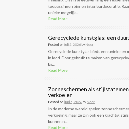
toepassingen binnen interieurdecoratie. R
unieke mogelijk...
Read More
Gerecyclede kunstglas: een duurz
Posted on
juli 5, 2026
by
Noor
Gerecyclede kunstglas biedt een unieke en mil
in lood. Door gebruik te maken van gerecyc
bij...
Read More
Zonneschermen als stijlstatemen
verkoelen
Posted on
juni 5, 2026
by
Noor
In de moderne wereld spelen zonneschermen n
verkoeling, maar ze zijn ook een krachtig s
kunnen n...
Read More