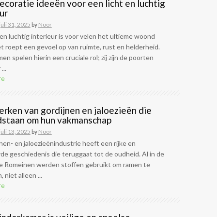
coratie ideeën voor een licht en luchtig
ur
juli 31, 2025
by
Noor
 en luchtig interieur is voor velen het ultieme woond
et roept een gevoel op van ruimte, rust en helderheid.
en spelen hierin een cruciale rol; zij zijn de poorten
...
re
erken van gordijnen en jaloezieën die
staan om hun vakmanschap
juli 13, 2025
by
Noor
nen- en jaloezieënindustrie heeft een rijke en
de geschiedenis die teruggaat tot de oudheid. Al in de
 de Romeinen werden stoffen gebruikt om ramen te
niet alleen ...
re