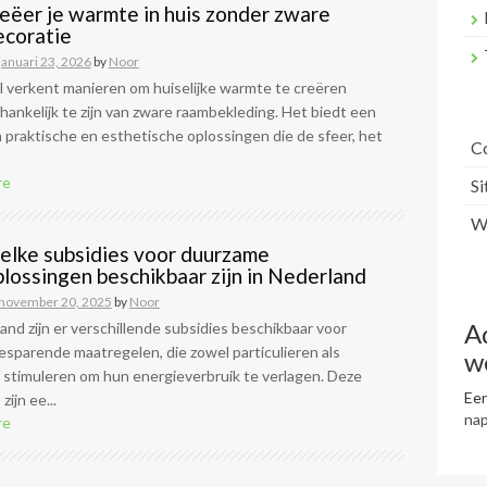
eëer je warmte in huis zonder zware
coratie
januari 23, 2026
by
Noor
el verkent manieren om huiselijke warmte te creëren
hankelijk te zijn van zware raambekleding. Het biedt een
 praktische en esthetische oplossingen die de sfeer, het
C
re
S
Wr
elke subsidies voor duurzame
lossingen beschikbaar zijn in Nederland
november 20, 2025
by
Noor
A
and zijn er verschillende subsidies beschikbaar voor
sparende maatregelen, die zowel particulieren als
w
 stimuleren om hun energieverbruik te verlagen. Deze
Een
zijn ee...
na
re