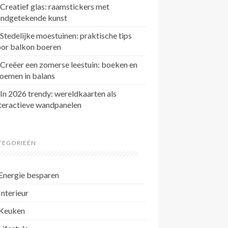
Creatief glas: raamstickers met
andgetekende kunst
Stedelijke moestuinen: praktische tips
oor balkon boeren
Creëer een zomerse leestuin: boeken en
oemen in balans
In 2026 trendy: wereldkaarten als
teractieve wandpanelen
TEGORIEËN
Energie besparen
Interieur
Keuken