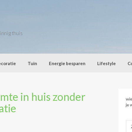
innig thuis
coratie
Tuin
Energie besparen
Lifestyle
C
mte in huis zonder
wie
atie
je 
Zo
naa