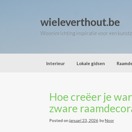
Skip
to
content
wieleverthout.be
Wooninrichting inspiratie voor een kunstz
Interieur
Lokale gidsen
Raamde
Hoe creëer je war
zware raamdecor
Posted on
januari 23, 2026
by
Noor