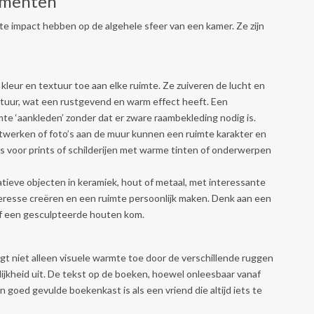
ementen
e impact hebben op de algehele sfeer van een kamer. Ze zijn
leur en textuur toe aan elke ruimte. Ze zuiveren de lucht en
tuur, wat een rustgevend en warm effect heeft. Een
mte ‘aankleden’ zonder dat er zware raambekleding nodig is.
twerken of foto’s aan de muur kunnen een ruimte karakter en
s voor prints of schilderijen met warme tinten of onderwerpen
ieve objecten in keramiek, hout of metaal, met interessante
eresse creëren en een ruimte persoonlijk maken. Denk aan een
f een gesculpteerde houten kom.
t niet alleen visuele warmte toe door de verschillende ruggen
lijkheid uit. De tekst op de boeken, hoewel onleesbaar vanaf
 goed gevulde boekenkast is als een vriend die altijd iets te