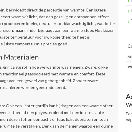
in, beïnvloedt direct de perceptie van warmte. Een lagere
ert warm wit licht, dat een gezellig en ontspannen effect
 produceren koeler, neutraler tot blauwachtig licht, wat beter
vereisen, maar minder bijdraagt aan een warme sfeer. Het kiezen
e juiste temperatuur voor uw kopje thee; te heet is
e juiste temperatuur is precies goed.
C
n Materialen
S
Wr
 significante rol in hoe we warmte waarnemen. Zware, dikke
en traditioneel geassocieerd met warmte en comfort. Deze
jdraagt aan een gevoel van geborgenheid. Zonder zware
re manieren worden geïntroduceerd.
A
w
en:
Ook een lichter gordijn kan bijdragen aan een warme sfeer.
weven katoen of een polyesterblend met een interessante
Een
nnen deze stoffen een zacht diffuus licht doorlaten en toch
na
de ruimte te verstikken. Denk aan de manier waarop een dunne