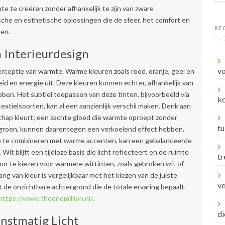
te te creëren zonder afhankelijk te zijn van zware
sche en esthetische oplossingen die de sfeer, het comfort en
RE
ren.
n Interieurdesign
vo
rceptie van warmte. Warme kleuren zoals rood, oranje, geel en
id en energie uit. Deze kleuren kunnen echter, afhankelijk van
ben. Het subtiel toepassen van deze tinten, bijvoorbeeld via
ko
xtielsoorten, kan al een aanzienlijk verschil maken. Denk aan
chap kleurt; een zachte gloed die warmte oproept zonder
tu
 en groen, kunnen daarentegen een verkoelend effect hebben.
ze te combineren met warme accenten, kan een gebalanceerde
t blijft een tijdloze basis die licht reflecteert en de ruimte
tr
oor te kiezen voor warmere wittinten, zoals gebroken wit of
ng van kleur is vergelijkbaar met het kiezen van de juiste
v
de onzichtbare achtergrond die de totale ervaring bepaalt.
https://www.theonemillion.nl/
.
di
unstmatig Licht