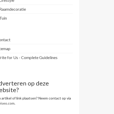
Lifestyle
Raamdecoratie
Tuin
ontact
itemap
ite for Us - Complete Guidelines
dverteren op deze
ebsite?
 artikel of link plaatsen? Neem contact op via
piseo.com
.