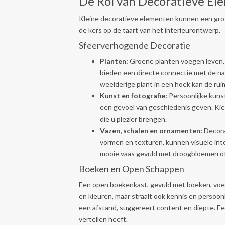
De Rol van Decoratieve El
Kleine decoratieve elementen kunnen een grot
de kers op de taart van het interieurontwerp.
Sfeerverhogende Decoratie
Planten:
Groene planten voegen leven, k
bieden een directe connectie met de na
weelderige plant in een hoek kan de rui
Kunst en fotografie:
Persoonlijke kuns
een gevoel van geschiedenis geven. Kie
die u plezier brengen.
Vazen, schalen en ornamenten:
Decorat
vormen en texturen, kunnen visuele int
mooie vaas gevuld met droogbloemen o
Boeken en Open Schappen
Een open boekenkast, gevuld met boeken, voeg
en kleuren, maar straalt ook kennis en persoon
een afstand, suggereert content en diepte. Een
vertellen heeft.