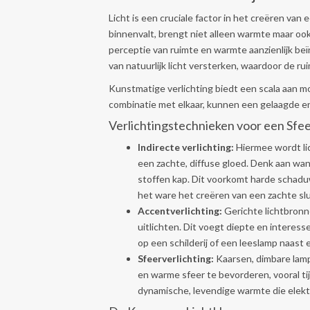
Licht is een cruciale factor in het creëren van
binnenvalt, brengt niet alleen warmte maar ook 
perceptie van ruimte en warmte aanzienlijk be
van natuurlijk licht versterken, waardoor de rui
Kunstmatige verlichting biedt een scala aan mo
combinatie met elkaar, kunnen een gelaagde en 
Verlichtingstechnieken voor een Sfe
Indirecte verlichting:
Hiermee wordt lic
een zachte, diffuse gloed. Denk aan wa
stoffen kap. Dit voorkomt harde schaduw
het ware het creëren van een zachte slui
Accentverlichting:
Gerichte lichtbronn
uitlichten. Dit voegt diepte en interess
op een schilderij of een leeslamp naast 
Sfeerverlichting:
Kaarsen, dimbare lamp
en warme sfeer te bevorderen, vooral ti
dynamische, levendige warmte die elektri