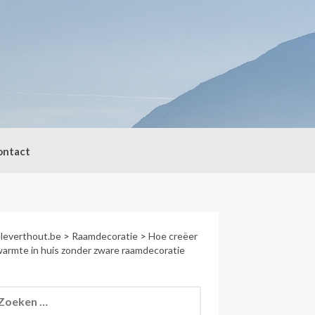
ontact
leverthout.be
>
Raamdecoratie
>
Hoe creëer
warmte in huis zonder zware raamdecoratie
eken
r: