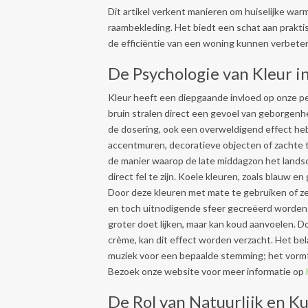
Dit artikel verkent manieren om huiselijke warm
raambekleding. Het biedt een schat aan prakti
de efficiëntie van een woning kunnen verbete
De Psychologie van Kleur i
Kleur heeft een diepgaande invloed op onze pe
bruin stralen direct een gevoel van geborgenhe
de dosering, ook een overweldigend effect heb
accentmuren, decoratieve objecten of zachte te
de manier waarop de late middagzon het lands
direct fel te zijn. Koele kleuren, zoals blauw
Door deze kleuren met mate te gebruiken of 
en toch uitnodigende sfeer gecreëerd worden. Wi
groter doet lijken, maar kan koud aanvoelen. D
crème, kan dit effect worden verzacht. Het bela
muziek voor een bepaalde stemming; het vormt 
Bezoek onze website voor meer informatie op
De Rol van Natuurlijk en K