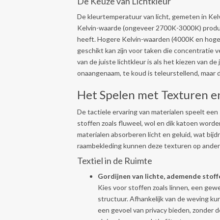
De Keuze van Lichtkleur
De kleurtemperatuur van licht, gemeten in Kelv
Kelvin-waarde (ongeveer 2700K-3000K) produce
heeft. Hogere Kelvin-waarden (4000K en hoger)
geschikt kan zijn voor taken die concentratie 
van de juiste lichtkleur is als het kiezen van d
onaangenaam, te koud is teleurstellend, maar d
Het Spelen met Texturen e
De tactiele ervaring van materialen speelt een
stoffen zoals fluweel, wol en dik katoen word
materialen absorberen licht en geluid, wat bi
raambekleding kunnen deze texturen op ande
Textiel in de Ruimte
Gordijnen van lichte, ademende stoff
Kies voor stoffen zoals linnen, een ge
structuur. Afhankelijk van de weving ku
een gevoel van privacy bieden, zonder 