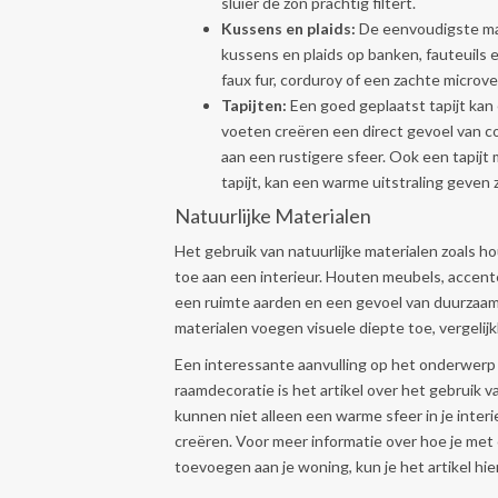
sluier de zon prachtig filtert.
Kussens en plaids:
De eenvoudigste man
kussens en plaids op banken, fauteuils e
faux fur, corduroy of een zachte microve
Tapijten:
Een goed geplaatst tapijt kan 
voeten creëren een direct gevoel van c
aan een rustigere sfeer. Ook een tapijt
tapijt, kan een warme uitstraling geven z
Natuurlijke Materialen
Het gebruik van natuurlijke materialen zoals 
toe aan een interieur. Houten meubels, acce
een ruimte aarden en een gevoel van duurzaa
materialen voegen visuele diepte toe, vergeli
Een interessante aanvulling op het onderwerp
raamdecoratie is het artikel over het gebruik
kunnen niet alleen een warme sfeer in je inter
creëren. Voor meer informatie over hoe je met
toevoegen aan je woning, kun je het artikel hier