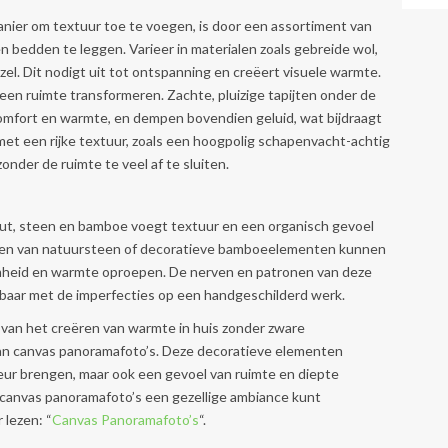
ier om textuur toe te voegen, is door een assortiment van
n bedden te leggen. Varieer in materialen zoals gebreide wol,
zel. Dit nodigt uit tot ontspanning en creëert visuele warmte.
een ruimte transformeren. Zachte, pluizige tapijten onder de
omfort en warmte, en dempen bovendien geluid, wat bijdraagt
 met een rijke textuur, zoals een hoogpolig schapenvacht-achtig
onder de ruimte te veel af te sluiten.
hout, steen en bamboe voegt textuur en een organisch gevoel
nten van natuursteen of decoratieve bamboeelementen kunnen
mheid en warmte oproepen. De nerven en patronen van deze
jkbaar met de imperfecties op een handgeschilderd werk.
 van het creëren van warmte in huis zonder zware
 van canvas panoramafoto’s. Deze decoratieve elementen
ieur brengen, maar ook een gevoel van ruimte en diepte
 canvas panoramafoto’s een gezellige ambiance kunt
 lezen: “
Canvas Panoramafoto’s
“.