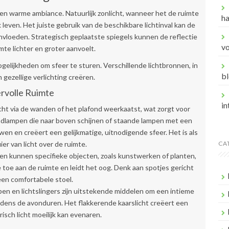
 een warme ambiance. Natuurlijk zonlicht, wanneer het de ruimte
h
leven. Het juiste gebruik van de beschikbare lichtinval kan de
ïnvloeden. Strategisch geplaatste spiegels kunnen de reflectie
v
mte lichter en groter aanvoelt.
gelijkheden om sfeer te sturen. Verschillende lichtbronnen, in
bl
gezellige verlichting creëren.
ervolle Ruimte
in
ht via de wanden of het plafond weerkaatst, wat zorgt voor
ndlampen die naar boven schijnen of staande lampen met een
en en creëert een gelijkmatige, uitnodigende sfeer. Het is als
er van licht over de ruimte.
CA
en kunnen specifieke objecten, zoals kunstwerken of planten,
e toe aan de ruimte en leidt het oog. Denk aan spotjes gericht
een comfortabele stoel.
en en lichtslingers zijn uitstekende middelen om een intieme
jdens de avonduren. Het flakkerende kaarslicht creëert een
sch licht moeilijk kan evenaren.