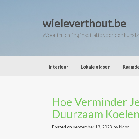
Skip
to
content
wieleverthout.be
Wooninrichting inspiratie voor een kunstz
Interieur
Lokale gidsen
Raamde
Hoe Verminder Je
Duurzaam Koelen
Posted on
september 13, 2023
by
Noor