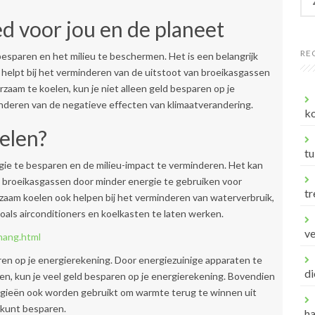
naa
d voor jou en de planeet
RE
esparen en het milieu te beschermen. Het is een belangrijk
 helpt bij het verminderen van de uitstoot van broeikasgassen
zaam te koelen, kun je niet alleen geld besparen op je
inderen van de negatieve effecten van klimaatverandering.
ko
elen?
tu
ie te besparen en de milieu-impact te verminderen. Het kan
n broeikasgassen door minder energie te gebruiken voor
tr
rzaam koelen ook helpen bij het verminderen van waterverbruik,
oals airconditioners en koelkasten te laten werken.
v
hang.html
en op je energierekening. Door energiezuinige apparaten te
di
en, kun je veel geld besparen op je energierekening. Bovendien
ieën ook worden gebruikt om warmte terug te winnen uit
 kunt besparen.
h