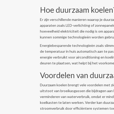
Hoe duurzaam koelen
Er zijn verschillende manieren waarop je duurz
apparaten zoals LED-verlichting of zonnepanel
hoeveelheid elektriciteit die nodig is om appa
kunnen sommige technologieën worden gebruikt
Energiebesparende technologieën zoals slim
de temperatuur in huis automatisch aan te pas
energie verbruikt voor airconditioning en koel
deuren te plaatsen, wat helpt bij het voorkom
Voordelen van duurz
Duurzaam koelen brengt vele voordelen met zic
uitstoot van broeikasgassen die bijdragen aan 
verminderen van waterverbruik, omdat er minde
koelkasten te laten werken. Verder kan duurza
stroomverbruik door efficiëntere systemen to