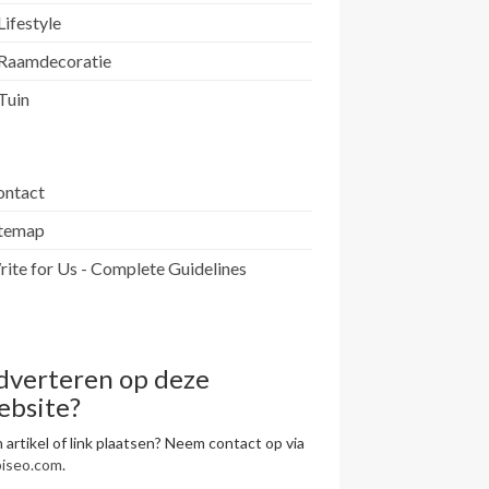
Lifestyle
Raamdecoratie
Tuin
ontact
itemap
ite for Us - Complete Guidelines
dverteren op deze
ebsite?
 artikel of link plaatsen? Neem contact op via
piseo.com
.