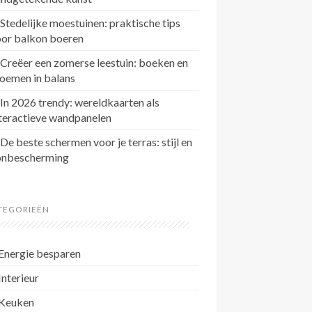
Stedelijke moestuinen: praktische tips
oor balkon boeren
Creëer een zomerse leestuin: boeken en
oemen in balans
In 2026 trendy: wereldkaarten als
teractieve wandpanelen
De beste schermen voor je terras: stijl en
onbescherming
TEGORIEËN
Energie besparen
Interieur
Keuken