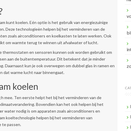
?
v
aam kunt koelen. Eén optie is het gebruik van energiezuinige
en. Deze technologieën helpen bij het verminderen van de
bl
raten zoals airconditioners en koelkasten te laten werken. Ook
 om warmte terug te winnen uit afvalwater of lucht.
in
me thermostaten en sensoren kunnen ook worden gebruikt om
sen aan de buitentemperatuur. Dit betekent dat je minder
ing. Daarnaast kun je ook overwegen om dubbel glas in ramen en
z
en dat warme lucht naar binnengaat.
aam koelen
CA
h mee. Ten eerste helpt het bij het verminderen van de
klimaatverandering. Bovendien kan het ook helpen bij het
r water nodig is om apparaten zoals airconditioners en
am koeltechnologie helpen bij het verminderen van
e te passen.