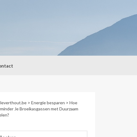
ontact
leverthout.be
>
Energie besparen
>
Hoe
rminder Je Broeikasgassen met Duurzaam
elen?
eken