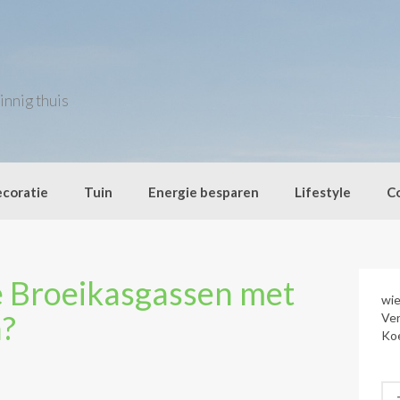
innig thuis
coratie
Tuin
Energie besparen
Lifestyle
C
 Broeikasgassen met
wie
?
Ve
Ko
Zo