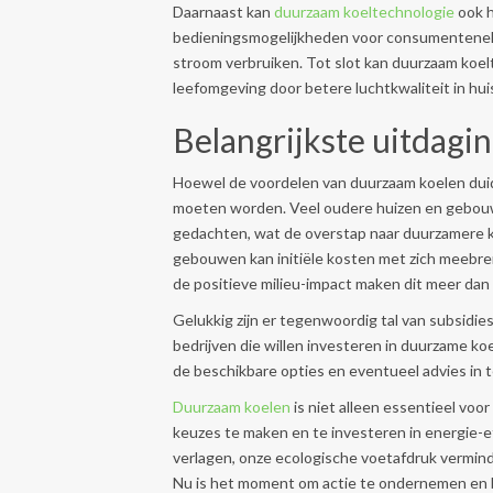
Daarnaast kan
duurzaam koeltechnologie
ook h
bedieningsmogelijkheden voor consumentenelek
stroom verbruiken. Tot slot kan duurzaam koel
leefomgeving door betere luchtkwaliteit in hui
Belangrijkste uitdagi
Hoewel de voordelen van duurzaam koelen duidel
moeten worden. Veel oudere huizen en gebouwe
gedachten, wat de overstap naar duurzamere k
gebouwen kan initiële kosten met zich meebren
de positieve milieu-impact maken dit meer dan
Gelukkig zijn er tegenwoordig tal van subsidie
bedrijven die willen investeren in duurzame k
de beschikbare opties en eventueel advies in t
Duurzaam koelen
is niet alleen essentieel vo
keuzes te maken en te investeren in energie-
verlagen, onze ecologische voetafdruk vermi
Nu is het moment om actie te ondernemen en b