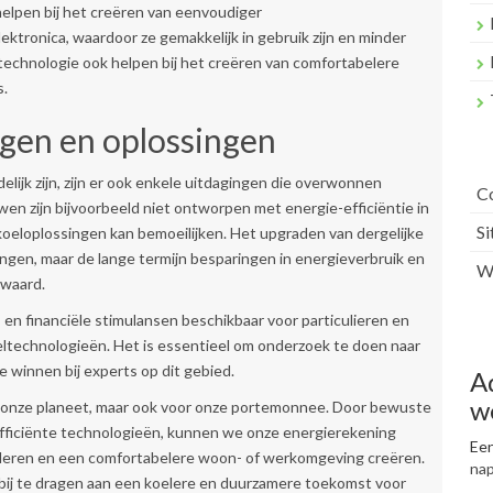
elpen bij het creëren van eenvoudiger
tronica, waardoor ze gemakkelijk in gebruik zijn en minder
technologie ook helpen bij het creëren van comfortabelere
s.
ngen en oplossingen
ijk zijn, zijn er ook enkele uitdagingen die overwonnen
C
n zijn bijvoorbeeld niet ontworpen met energie-efficiëntie in
S
oeloplossingen kan bemoeilijken. Het upgraden van dergelijke
gen, maar de lange termijn besparingen in energieverbruik en
Wr
 waard.
s en financiële stimulansen beschikbaar voor particulieren en
oeltechnologieën. Het is essentieel om onderzoek te doen naar
e winnen bij experts op dit gebied.
A
w
or onze planeet, maar ook voor onze portemonnee. Door bewuste
efficiënte technologieën, kunnen we onze energierekening
Een
nderen en een comfortabelere woon- of werkomgeving creëren.
na
ij te dragen aan een koelere en duurzamere toekomst voor