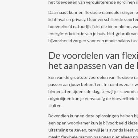
het toevoegen van verduisterende gordijnen in
Daarnaast kunnen flexibele raamoplossingen oo
lichtinval en privacy. Door verschillende soor
hoeveelheid natuurlijk licht die binnenkomt, w
energie-efficiëntie van je huis. Het gebruik v
bijvoorbeeld zorgen voor een mooie balans tusse
De voordelen van flex
het aanpassen van de l
Een van de grootste voordelen van flexibele r
passen aan jouw behoeften. In ruimtes zoals wo
binnenlaten tijdens de dag, terwijl je ’s avonds
rolgordijnen kun je eenvoudig de hoeveelheid li
sluiten.
Bovendien kunnen deze oplossingen helpen bij 
een open woonkamer kun je bijvoorbeeld kiezen
uitstraling te geven, terwijl je ’s avonds kiest
maakt flexibele raamoplossingen niet alleen pra