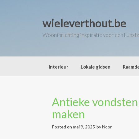
Skip
to
content
wieleverthout.be
Wooninrichting inspiratie voor een kunstz
Interieur
Lokale gidsen
Raamde
Antieke vondsten 
maken
Posted on
mei 9, 2025
by
Noor