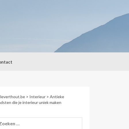
ontact
leverthout.be
>
Interieur
>
Antieke
dsten die je interieur uniek maken
eken
r: