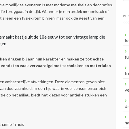
e moeilijk te evenaren is met moderne meubels en decoraties.
 die teruggaat in de tijd. Wanneer je een antiek meubelstuk of
RE
iet alleen een fysiek item binnen, maar ook de geest van een
emaakt kastje uit de 18e eeuw tot een vintage lamp die
ko
gen.
tu
kken dragen bij aan hun karakter en maken ze tot echte
e vondsten vaak vervaardigd met technieken en materialen
tr
en ambachtelijke afwerkingen. Deze elementen geven niet
 van duurzaamheid. In een tijd waarin veel consumenten zich
v
e op het milieu, biedt het kiezen voor antieke stukken een
di
h
harme in huis