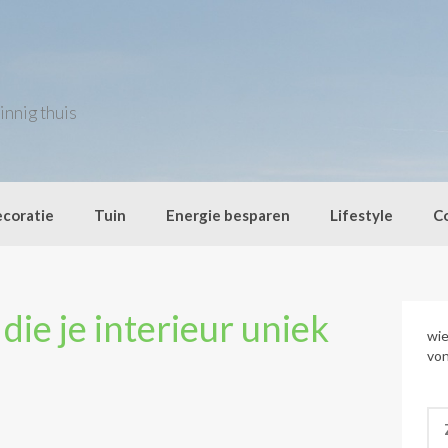
innig thuis
coratie
Tuin
Energie besparen
Lifestyle
C
die je interieur uniek
wie
von
Zo
naa