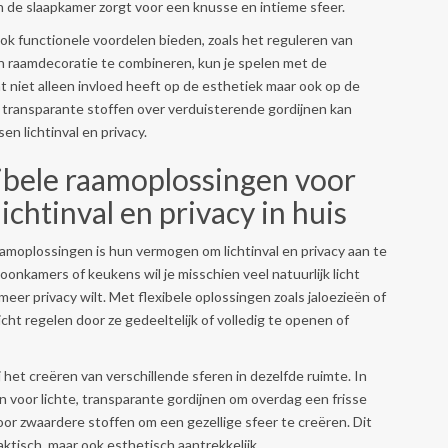
 de slaapkamer zorgt voor een knusse en intieme sfeer.
k functionele voordelen bieden, zoals het reguleren van
ten raamdecoratie te combineren, kun je spelen met de
at niet alleen invloed heeft op de esthetiek maar ook op de
an transparante stoffen over verduisterende gordijnen kan
n lichtinval en privacy.
ibele raamoplossingen voor
ichtinval en privacy in huis
aamoplossingen is hun vermogen om lichtinval en privacy aan te
onkamers of keukens wil je misschien veel natuurlijk licht
 meer privacy wilt. Met flexibele oplossingen zoals jaloezieën of
cht regelen door ze gedeeltelijk of volledig te openen of
het creëren van verschillende sferen in dezelfde ruimte. In
 voor lichte, transparante gordijnen om overdag een frisse
 voor zwaardere stoffen om een gezellige sfeer te creëren. Dit
ktisch, maar ook esthetisch aantrekkelijk.