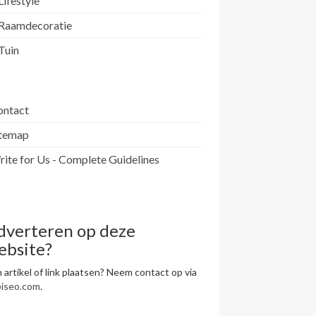
Lifestyle
Raamdecoratie
Tuin
ontact
itemap
ite for Us - Complete Guidelines
dverteren op deze
ebsite?
 artikel of link plaatsen? Neem contact op via
piseo.com
.