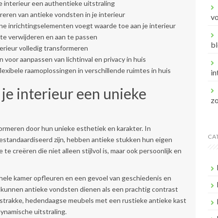
 interieur een authentieke uitstraling
reren van antieke vondsten in je interieur
v
e inrichtingselementen voegt waarde toe aan je interieur
k te verwijderen en aan te passen
bl
erieur volledig transformeren
 voor aanpassen van lichtinval en privacy in huis
flexibele raamoplossingen in verschillende ruimtes in huis
in
je interieur een unieke
z
rmeren door hun unieke esthetiek en karakter. In
CA
estandaardiseerd zijn, hebben antieke stukken hun eigen
te creëren die niet alleen stijlvol is, maar ook persoonlijk en
 hele kamer opfleuren en een gevoel van geschiedenis en
 kunnen antieke vondsten dienen als een prachtig contrast
trakke, hedendaagse meubels met een rustieke antieke kast
dynamische uitstraling.