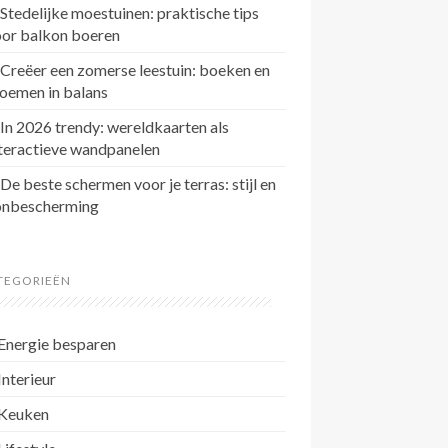
Stedelijke moestuinen: praktische tips
oor balkon boeren
Creëer een zomerse leestuin: boeken en
oemen in balans
In 2026 trendy: wereldkaarten als
teractieve wandpanelen
De beste schermen voor je terras: stijl en
onbescherming
TEGORIEËN
Energie besparen
Interieur
Keuken