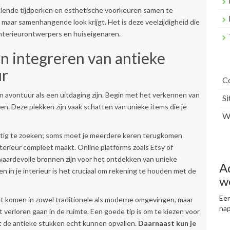
illende tijdperken en esthetische voorkeuren samen te
 maar samenhangende look krijgt. Het is deze veelzijdigheid die
interieurontwerpers en huiseigenaren.
en integreren van antieke
ur
C
 avontuur als een uitdaging zijn. Begin met het verkennen van
S
en. Deze plekken zijn vaak schatten van unieke items die je
Wr
lmatig te zoeken; soms moet je meerdere keren terugkomen
nterieur compleet maakt. Online platforms zoals Etsy of
aardevolle bronnen zijn voor het ontdekken van unieke
A
n in je interieur is het cruciaal om rekening te houden met de
w
Een
t komen in zowel traditionele als moderne omgevingen, maar
na
et verloren gaan in de ruimte. Een goede tip is om te kiezen voor
t de antieke stukken echt kunnen opvallen.
Daarnaast kun je