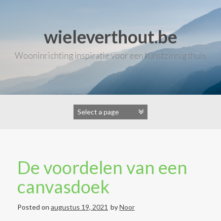
Skip
to
content
wieleverthout.be
Wooninrichting inspiratie voor een kunstzinnig thuis
De voordelen van een
canvasdoek
Posted on
augustus 19, 2021
by
Noor