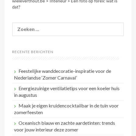
wieleverthout.be
>
Interieur
>
Een foto op forex: wat is
dat?
Zoeken
naar:
RECENTE BERICHTEN
Feestelijke wanddecoratie-inspiratie voor de
Nederlandse ‘Zomer Carnaval’
Energiezuinige ventilatietips voor een koeler huis
in augustus
Maak je eigen kruidencocktailbar in de tuin voor
zomerfeesten
Oceanisch blauw en zachte aardetinten: trends
voor jouw interieur deze zomer