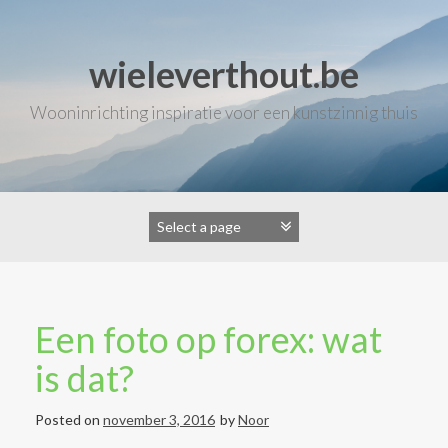
Skip
to
content
wieleverthout.be
Wooninrichting inspiratie voor een kunstzinnig thuis
Een foto op forex: wat
is dat?
Posted on
november 3, 2016
by
Noor