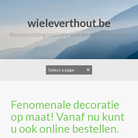
Skip
to
content
wieleverthout.be
Wooninrichting inspiratie voor een kunstzinnig thuis
Fenomenale decoratie
op maat! Vanaf nu kunt
u ook online bestellen.