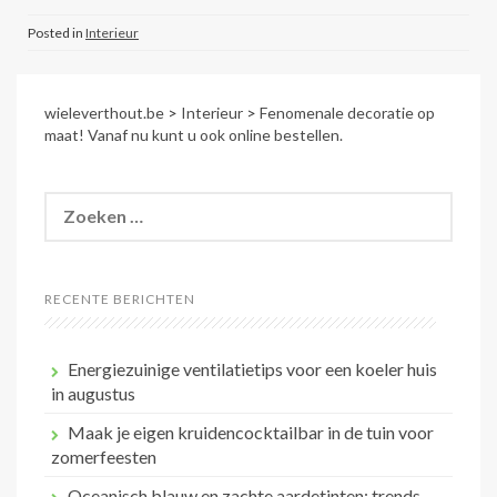
Posted in
Interieur
wieleverthout.be
>
Interieur
>
Fenomenale decoratie op
maat! Vanaf nu kunt u ook online bestellen.
Zoeken
naar:
RECENTE BERICHTEN
Energiezuinige ventilatietips voor een koeler huis
in augustus
Maak je eigen kruidencocktailbar in de tuin voor
zomerfeesten
Oceanisch blauw en zachte aardetinten: trends