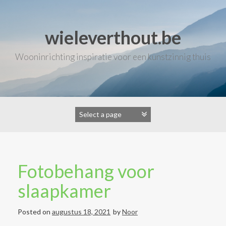
Skip
to
content
wieleverthout.be
Wooninrichting inspiratie voor een kunstzinnig thuis
Fotobehang voor
slaapkamer
Posted on
augustus 18, 2021
by
Noor