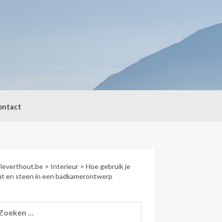
ontact
leverthout.be
>
Interieur
>
Hoe gebruik je
t en steen in een badkamerontwerp
eken
r: