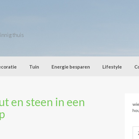
innig thuis
coratie
Tuin
Energie besparen
Lifestyle
C
ut en steen in een
wie
p
hou
Zo
naa