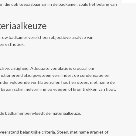
hten die ook toepasbaar zijn in de badkamer, zoals het belang van
eriaalkeuze
or uw badkamer vereist een objectieve analyse van
een esthetiek.
tvochtigheid. Adequate ventilatie is cruciaal om
unctionerend afzuigsysteem vermindert de condensatie en
nder voldoende ventilatie zullen hout en steen, met name de
erbij aan schimmelvorming op voegen of kromtrekken van hout.
 de badkamer beïnvloedt de materiaalkeuze.
pweerstand belangrijke criteria. Steen, met name graniet of