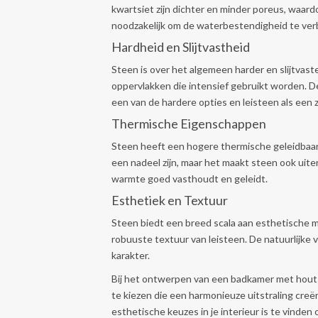
kwartsiet zijn dichter en minder poreus, waardo
noodzakelijk om de waterbestendigheid te ver
Hardheid en Slijtvastheid
Steen is over het algemeen harder en slijtvast
oppervlakken die intensief gebruikt worden. De
een van de hardere opties en leisteen als een 
Thermische Eigenschappen
Steen heeft een hogere thermische geleidbaar
een nadeel zijn, maar het maakt steen ook uit
warmte goed vasthoudt en geleidt.
Esthetiek en Textuur
Steen biedt een breed scala aan esthetische 
robuuste textuur van leisteen. De natuurlijke 
karakter.
Bij het ontwerpen van een badkamer met hout e
te kiezen die een harmonieuze uitstraling creër
esthetische keuzes in je interieur is te vinden o