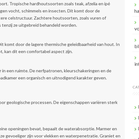
ort. Tropische hardhoutsoorten zoals teak, afzelia en ipé
h
gen vocht, schimmels en insecten. Dit komt door de
tere celstructuur. Zachtere houtsoorten, zoals vuren of
s tenzij ze uitgebreid behandeld worden.
v
it komt door de lagere thermische geleidbaarheid van hout. In
bl
 kan dit een comfortabel aspect zijn.
in
 in een ruimte. De nerfpatronen, kleurschakeringen en de
badkamer een organisch en uitnodigend karakter geven.
CA
door geologische processen. De eigenschappen variëren sterk
leine openingen bevat, bepaalt de waterabsorptie. Marmer en
t ze gevoeliger zijn voor vlekken en waterpenetratie. Graniet en