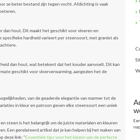
or ze beter bestand zijn tegen vocht. Afdichting is vaak
beteren.
er dan hout. Dit maakt het geschikt voor vloeren en
 specifieke hardheid varieert per steensoort, met graniet als
zachtere.
C
S
heid dan hout, wat betekent dat het kouder aanvoelt. Dit kan
Wr
ermate geschikt voor vloerverwarming, aangezien het de
mogelijkheden, van de geaderde elegantie van marmer tot de
A
variaties in kleur en patroon geven elke steensoort een uniek
w
Een
n steen is het belangrijk om de juiste materialen en kleuren
na
en. Een gerelateerd artikel dat je kan helpen bij het maken van
p deze link: “
Essentiële tips voor het kiezen van de perfecte