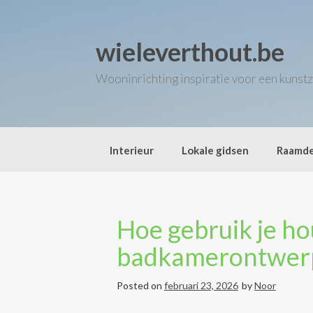
Skip
to
content
wieleverthout.be
Wooninrichting inspiratie voor een kunstz
Interieur
Lokale gidsen
Raamde
Hoe gebruik je ho
badkamerontwer
Posted on
februari 23, 2026
by
Noor