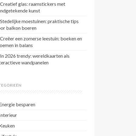
Creatief glas: raamstickers met
andgetekende kunst
Stedelijke moestuinen: praktische tips
oor balkon boeren
Creëer een zomerse leestuin: boeken en
oemen in balans
In 2026 trendy: wereldkaarten als
teractieve wandpanelen
TEGORIEËN
Energie besparen
Interieur
Keuken