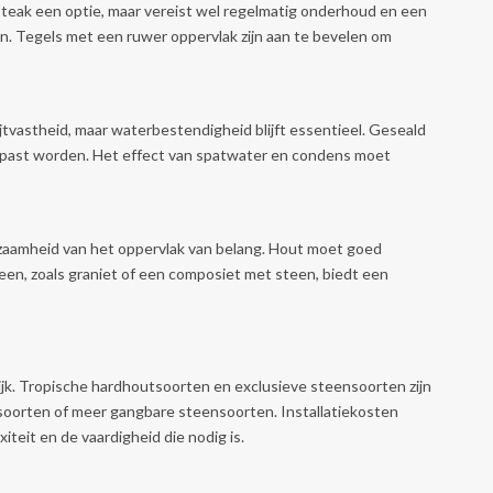
s teak een optie, maar vereist wel regelmatig onderhoud en een
en. Tegels met een ruwer oppervlak zijn aan te bevelen om
jtvastheid, maar waterbestendigheid blijft essentieel. Geseald
epast worden. Het effect van spatwater en condens moet
aamheid van het oppervlak van belang. Hout moet goed
en, zoals graniet of een composiet met steen, biedt een
ijk. Tropische hardhoutsoorten en exclusieve steensoorten zijn
oorten of meer gangbare steensoorten. Installatiekosten
iteit en de vaardigheid die nodig is.