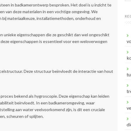
 steen in badkamerontwerp besproken. Het doel is u inzicht te
ten van deze materialen in een vochtige omgeving. We
RE
bij materiaalkeuze, installatiemethoden, onderhoud en
eden unieke eigenschappen die ze geschikt dan wel ongeschikt
vo
n deze eigenschappen is essentieel voor een weloverwogen
ko
celstructuur. Deze structuur beïnvloedt de interactie van hout
tu
tr
 proces bekend als hygroscopie. Deze eigenschap kan leiden
tabiliteit beïnvloedt. In een badkameromgeving, waar
v
tstelling aan water veelvoorkomend zijn, is dit een cruciale
, scheuren of splijten.
di