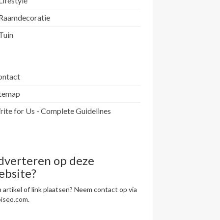
Lifestyle
Raamdecoratie
Tuin
ontact
itemap
ite for Us - Complete Guidelines
dverteren op deze
ebsite?
 artikel of link plaatsen? Neem contact op via
piseo.com
.