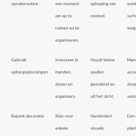
opruimroutine
een moment
ophoping van
week
om op te
rommel.
sort
ruimen en te
weg
organiseren.
Gebruik
Investeer in
Houdt kleine
Mand
opbergoplossingen
manden,
spullen
acce
dozen en
geordend en
doze
organizers.
uit het zicht.
seiz
Beperk decoratie
Kies voor
Vermindert
Een 
enkele
visuele
plan