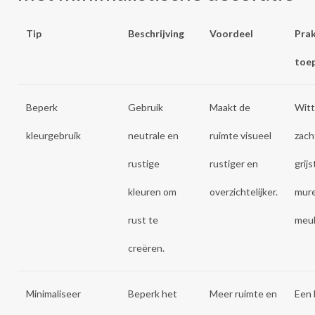
Tip
Beschrijving
Voordeel
Prak
toe
Beperk
Gebruik
Maakt de
Witt
kleurgebruik
neutrale en
ruimte visueel
zach
rustige
rustiger en
grij
kleuren om
overzichtelijker.
mur
rust te
meub
creëren.
Minimaliseer
Beperk het
Meer ruimte en
Een 