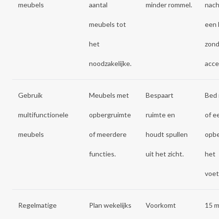
meubels
aantal
minder rommel.
nach
meubels tot
een 
het
zond
noodzakelijke.
acce
Gebruik
Meubels met
Bespaart
Bed 
multifunctionele
opbergruimte
ruimte en
of e
meubels
of meerdere
houdt spullen
opbe
functies.
uit het zicht.
het
voet
Regelmatige
Plan wekelijks
Voorkomt
15 m