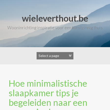
Skip
to
content
wieleverthout.be
Wooninrichting inspiratie voor een kunstzinnig thuis
Hoe minimalistische
slaapkamer tips je
begeleiden naar een