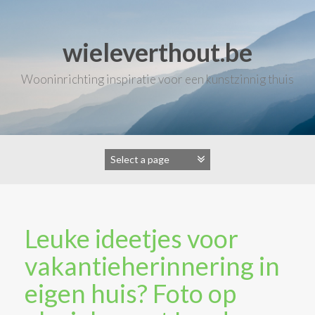
Skip
to
content
wieleverthout.be
Wooninrichting inspiratie voor een kunstzinnig thuis
Leuke ideetjes voor
vakantieherinnering in
eigen huis? Foto op