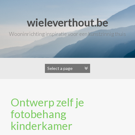
Skip
to
content
wieleverthout.be
Wooninrichting inspiratie voor een kunstzinnig thuis
Ontwerp zelf je
fotobehang
kinderkamer