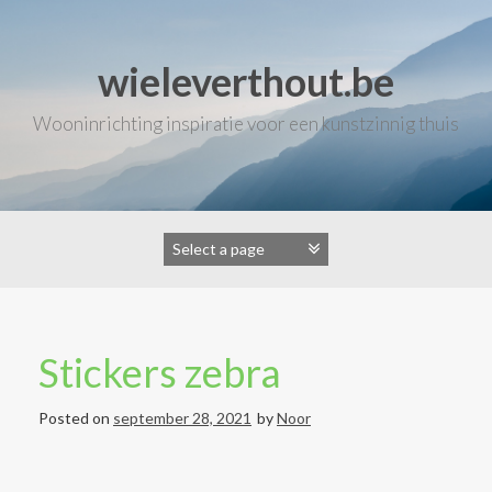
Skip
to
content
wieleverthout.be
Wooninrichting inspiratie voor een kunstzinnig thuis
Stickers zebra
Posted on
september 28, 2021
by
Noor