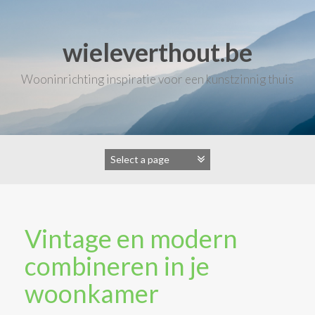
Skip
to
content
wieleverthout.be
Wooninrichting inspiratie voor een kunstzinnig thuis
Vintage en modern
combineren in je
woonkamer