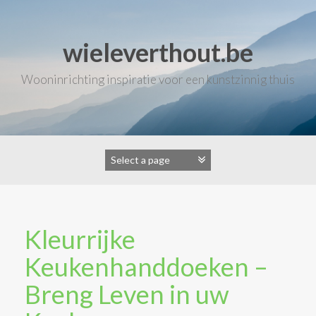
Skip
to
content
wieleverthout.be
Wooninrichting inspiratie voor een kunstzinnig thuis
Kleurrijke
Keukenhanddoeken –
Breng Leven in uw