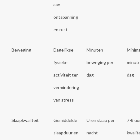
aan
ontspanning
en rust
Beweging
Dagelijkse
Minuten
Minima
fysieke
beweging per
minute
activiteit ter
dag
dag
vermindering
van stress
Slaapkwaliteit
Gemiddelde
Uren slaap per
7-8 uu
slaapduur en
nacht
kwalit