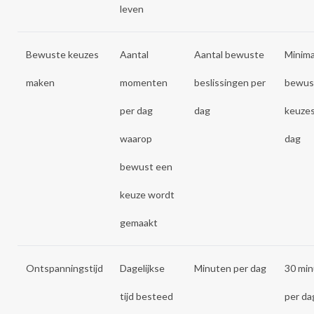
leven
Bewuste keuzes
Aantal
Aantal bewuste
Minima
maken
momenten
beslissingen per
bewus
per dag
dag
keuzes
waarop
dag
bewust een
keuze wordt
gemaakt
Ontspanningstijd
Dagelijkse
Minuten per dag
30 mi
tijd besteed
per da