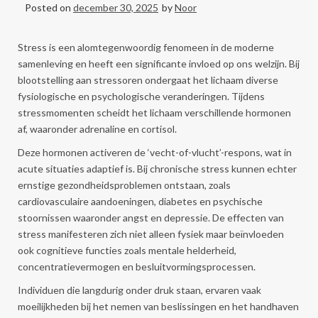
Posted on
december 30, 2025
by
Noor
Stress is een alomtegenwoordig fenomeen in de moderne
samenleving en heeft een significante invloed op ons welzijn. Bij
blootstelling aan stressoren ondergaat het lichaam diverse
fysiologische en psychologische veranderingen. Tijdens
stressmomenten scheidt het lichaam verschillende hormonen
af, waaronder adrenaline en cortisol.
Deze hormonen activeren de ‘vecht-of-vlucht’-respons, wat in
acute situaties adaptief is. Bij chronische stress kunnen echter
ernstige gezondheidsproblemen ontstaan, zoals
cardiovasculaire aandoeningen, diabetes en psychische
stoornissen waaronder angst en depressie. De effecten van
stress manifesteren zich niet alleen fysiek maar beïnvloeden
ook cognitieve functies zoals mentale helderheid,
concentratievermogen en besluitvormingsprocessen.
Individuen die langdurig onder druk staan, ervaren vaak
moeilijkheden bij het nemen van beslissingen en het handhaven