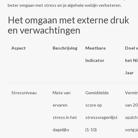
beter omgaan met stress en je algehele welzijn verbeteren.
Het omgaan met externe druk
en verwachtingen
Aspect
Beschrijving
Meetbare
Doel 
Indicator
het N
Jaar
Stressniveau
Mate van
Gemiddelde
Vermin
ervaren
score op
van 2
stress in het
stressvragenlijst
opzich
dagelijks
(1-10)
vorig j