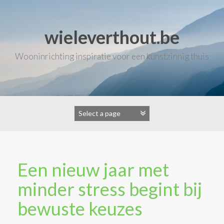
Skip
to
content
wieleverthout.be
Wooninrichting inspiratie voor een kunstzinnig thuis
Een nieuw jaar met
minder stress begint bij
bewuste keuzes