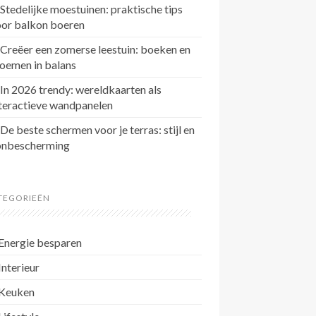
Stedelijke moestuinen: praktische tips
oor balkon boeren
Creëer een zomerse leestuin: boeken en
oemen in balans
In 2026 trendy: wereldkaarten als
teractieve wandpanelen
De beste schermen voor je terras: stijl en
onbescherming
TEGORIEËN
Energie besparen
Interieur
Keuken