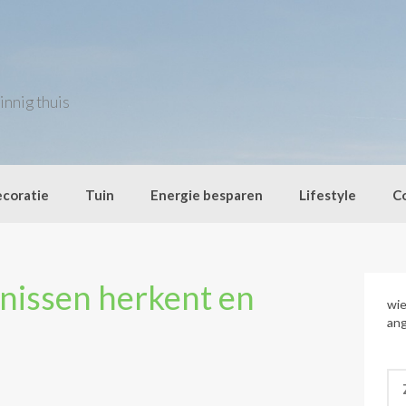
innig thuis
coratie
Tuin
Energie besparen
Lifestyle
C
nissen herkent en
wie
an
Zo
naa