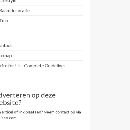
Lifestyle
Raamdecoratie
Tuin
ontact
itemap
ite for Us - Complete Guidelines
dverteren op deze
ebsite?
 artikel of link plaatsen? Neem contact op via
piseo.com
.