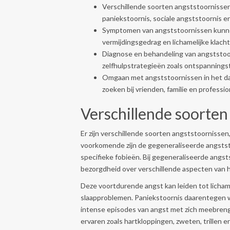
Verschillende soorten angststoornissen
paniekstoornis, sociale angststoornis en
Symptomen van angststoornissen kunnen
vermijdingsgedrag en lichamelijke klach
Diagnose en behandeling van angststoo
zelfhulpstrategieën zoals ontspanning
Omgaan met angststoornissen in het dagel
zoeken bij vrienden, familie en professi
Verschillende soorten
Er zijn verschillende soorten angststoorniss
voorkomende zijn de gegeneraliseerde angststo
specifieke fobieën. Bij gegeneraliseerde angs
bezorgdheid over verschillende aspecten van hu
Deze voortdurende angst kan leiden tot lichame
slaapproblemen. Paniekstoornis daarentegen 
intense episodes van angst met zich meebre
ervaren zoals hartkloppingen, zweten, trillen e