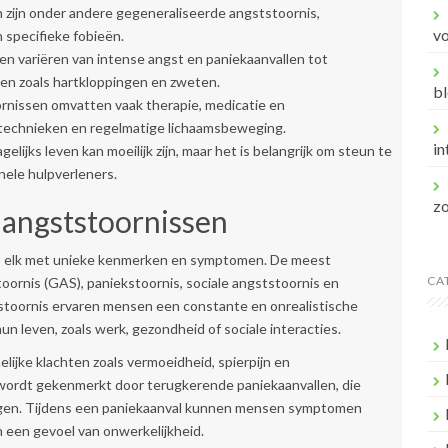
 zijn onder andere gegeneraliseerde angststoornis,
v
 specifieke fobieën.
 variëren van intense angst en paniekaanvallen tot
ten zoals hartkloppingen en zweten.
bl
rnissen omvatten vaak therapie, medicatie en
stechnieken en regelmatige lichaamsbeweging.
in
ijks leven kan moeilijk zijn, maar het is belangrijk om steun te
onele hulpverleners.
z
 angststoornissen
en, elk met unieke kenmerken en symptomen. De meest
CA
ornis (GAS), paniekstoornis, sociale angststoornis en
tstoornis ervaren mensen een constante en onrealistische
n leven, zoals werk, gezondheid of sociale interacties.
lijke klachten zoals vermoeidheid, spierpijn en
wordt gekenmerkt door terugkerende paniekaanvallen, die
ngen. Tijdens een paniekaanval kunnen mensen symptomen
n een gevoel van onwerkelijkheid.