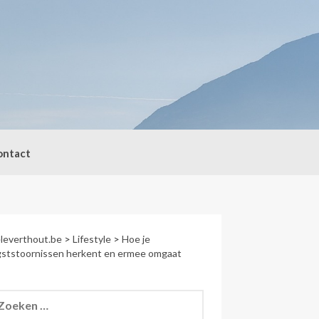
ontact
leverthout.be
>
Lifestyle
>
Hoe je
gststoornissen herkent en ermee omgaat
eken
r: