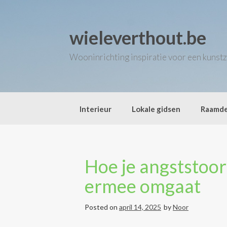
Skip
to
content
wieleverthout.be
Wooninrichting inspiratie voor een kunstz
Interieur
Lokale gidsen
Raamde
Hoe je angststoor
ermee omgaat
Posted on
april 14, 2025
by
Noor