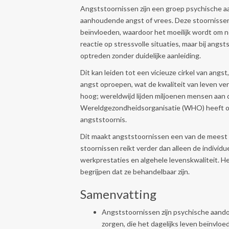
Angststoornissen zijn een groep psychische 
aanhoudende angst of vrees. Deze stoornissen 
beïnvloeden, waardoor het moeilijk wordt om no
reactie op stressvolle situaties, maar bij angs
optreden zonder duidelijke aanleiding.
Dit kan leiden tot een vicieuze cirkel van angs
angst oproepen, wat de kwaliteit van leven ve
hoog; wereldwijd lijden miljoenen mensen aan
Wereldgezondheidsorganisatie (WHO) heeft on
angststoornis.
Dit maakt angststoornissen een van de meest
stoornissen reikt verder dan alleen de individu
werkprestaties en algehele levenskwaliteit. H
begrijpen dat ze behandelbaar zijn.
Samenvatting
Angststoornissen zijn psychische aand
zorgen, die het dagelijks leven beïnvloe