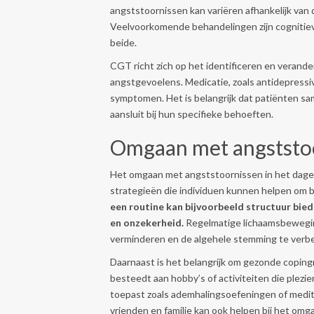
angststoornissen kan variëren afhankelijk van
Veelvoorkomende behandelingen zijn cognitiev
beide.
CGT richt zich op het identificeren en verand
angstgevoelens. Medicatie, zoals antidepressiva
symptomen. Het is belangrijk dat patiënten s
aansluit bij hun specifieke behoeften.
Omgaan met angststoor
Het omgaan met angststoornissen in het dagelijk
strategieën die individuen kunnen helpen om
een routine kan bijvoorbeeld structuur bied
en onzekerheid.
Regelmatige lichaamsbeweging 
verminderen en de algehele stemming te verb
Daarnaast is het belangrijk om gezonde copin
besteedt aan hobby’s of activiteiten die plez
toepast zoals ademhalingsoefeningen of medi
vrienden en familie kan ook helpen bij het om