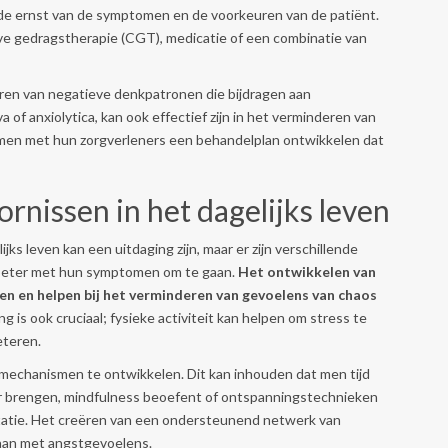
 de ernst van de symptomen en de voorkeuren van de patiënt.
e gedragstherapie (CGT), medicatie of een combinatie van
eren van negatieve denkpatronen die bijdragen aan
 of anxiolytica, kan ook effectief zijn in het verminderen van
amen met hun zorgverleners een behandelplan ontwikkelen dat
nissen in het dagelijks leven
s leven kan een uitdaging zijn, maar er zijn verschillende
 beter met hun symptomen om te gaan.
Het ontwikkelen van
en en helpen bij het verminderen van gevoelens van chaos
is ook cruciaal; fysieke activiteit kan helpen om stress te
eteren.
gmechanismen te ontwikkelen. Dit kan inhouden dat men tijd
ier brengen, mindfulness beoefent of ontspanningstechnieken
tatie. Het creëren van een ondersteunend netwerk van
gaan met angstgevoelens.