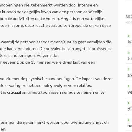
aandoeningen die gekenmerkt worden door intense en
kunnen het dagelijks leven van een persoon aanzienlijk
RE
rmale activiteiten uit te voeren. Angst is een natuurlijke
tstoornissen is deze reactie vaak buiten proportie en kan deze
ko
t, waarbij de persoon steeds meer situaties gaat vermijden die
rder kan verminderen. De prevalentie van angststoornissen is
 deze aandoeningen. Volgens de
tu
geveer 1 op de 13 mensen wereldwijd last van een
tr
 voorkomende psychische aandoeningen. De impact van deze
ele ervaring; ze hebben ook gevolgen voor relaties,
v
et is cruciaal om angststoornissen serieus te nemen en te
di
oeningen die gekenmerkt worden door overmatige angst en
h
den.