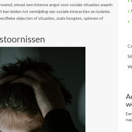
enoemd, omvat een intense angst voor sociale situaties waarin
kan leiden tot vermijding van sociale interacties en isolatie.
ecifieke objecten of situaties, zoals hoogtes, spinnen of
stoornissen
C
S
Wr
A
w
Een
na