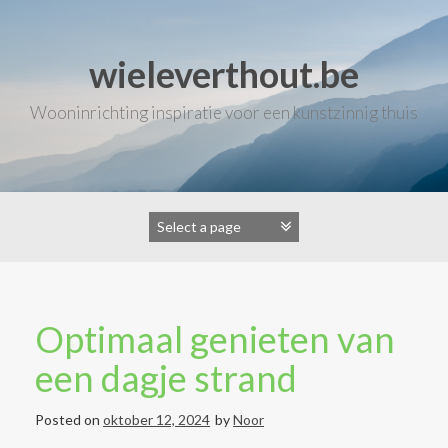
Skip
to
content
wieleverthout.be
Wooninrichting inspiratie voor een kunstzinnig thuis
Optimaal genieten van
een dagje strand
Posted on
oktober 12, 2024
by
Noor