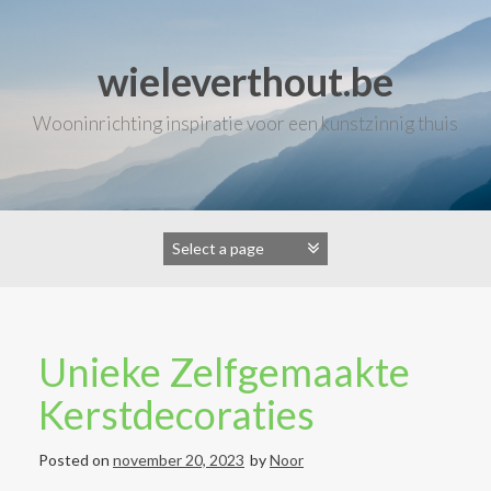
Skip
to
content
wieleverthout.be
Wooninrichting inspiratie voor een kunstzinnig thuis
Unieke Zelfgemaakte
Kerstdecoraties
Posted on
november 20, 2023
by
Noor