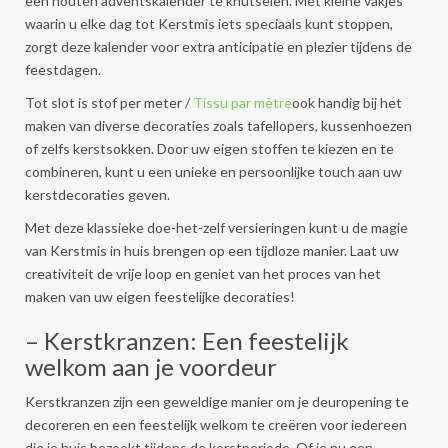
een houten adventskalender te knutselen. Met kleine vakjes
waarin u elke dag tot Kerstmis iets speciaals kunt stoppen,
zorgt deze kalender voor extra anticipatie en plezier tijdens de
feestdagen.
Tot slot is stof per meter /
Tissu par mètre
ook handig bij het
maken van diverse decoraties zoals tafellopers, kussenhoezen
of zelfs kerstsokken. Door uw eigen stoffen te kiezen en te
combineren, kunt u een unieke en persoonlijke touch aan uw
kerstdecoraties geven.
Met deze klassieke doe-het-zelf versieringen kunt u de magie
van Kerstmis in huis brengen op een tijdloze manier. Laat uw
creativiteit de vrije loop en geniet van het proces van het
maken van uw eigen feestelijke decoraties!
– Kerstkranzen: Een feestelijk
welkom aan je voordeur
Kerstkranzen zijn een geweldige manier om je deuropening te
decoreren en een feestelijk welkom te creëren voor iedereen
die je huis bezoekt tijdens de kerstperiode. Of je nu een