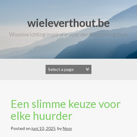
Skip
to
content
wieleverthout.be
Wooninrichting inspiratie voor een kunstzinnig thuis
Een slimme keuze voor
elke huurder
Posted on
juni 10, 2025
by
Noor