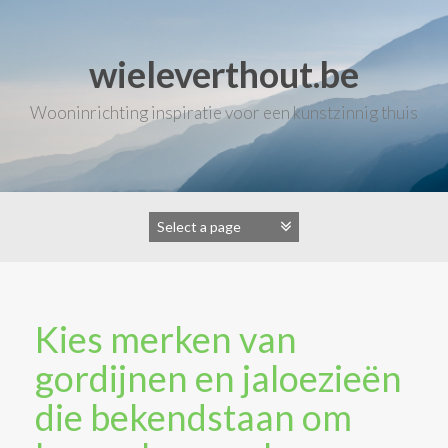
Skip
to
content
wieleverthout.be
Wooninrichting inspiratie voor een kunstzinnig thuis
Kies merken van
gordijnen en jaloezieën
die bekendstaan om