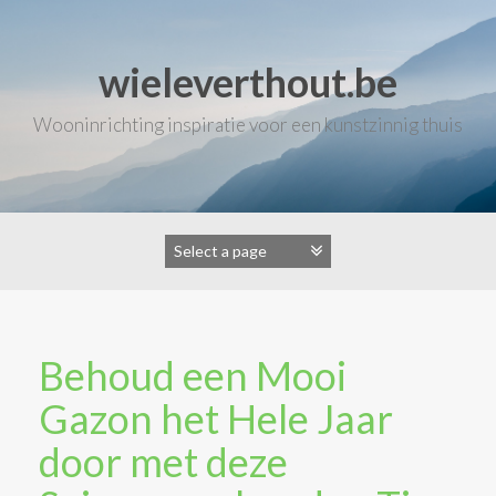
Skip
to
content
wieleverthout.be
Wooninrichting inspiratie voor een kunstzinnig thuis
Behoud een Mooi
Gazon het Hele Jaar
door met deze