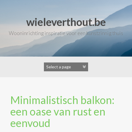
Skip
to
content
wieleverthout.be
Wooninrichting inspiratie voor een kunstzinnig thuis
Minimalistisch balkon:
een oase van rust en
eenvoud