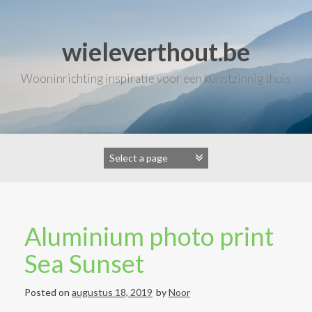
Skip
to
content
wieleverthout.be
Wooninrichting inspiratie voor een kunstzinnig thuis
Aluminium photo print
Sea Sunset
Posted on
augustus 18, 2019
by
Noor