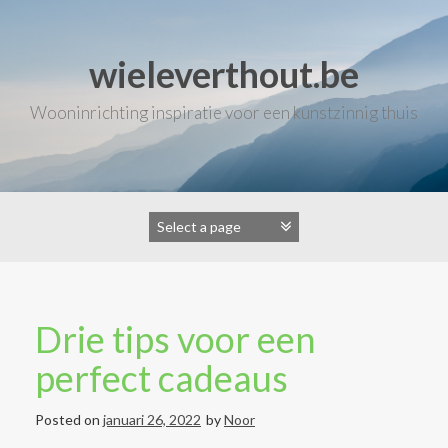
Skip
to
content
wieleverthout.be
Wooninrichting inspiratie voor een kunstzinnig thuis
Drie tips voor een
perfect cadeaus
Posted on
januari 26, 2022
by
Noor