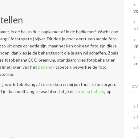
v
tellen
bl
kamer, in de hal, in de slaapkamer of in de badkamer? Wacht dan
ang ( fototapete ) vijver. Dit doe je door eerst een mooie foto
in
 uit onze collectie zijn, maar het kan ook een foto zijn die je
den, dan kies je de behangsoort die je aan wil schaffen. Zoals
 vlies fotobehang ECO premium, standaard vlies fotobehang en
z
e afmetingen van het
behang
( tapete ), bewerk je de foto
telling.
jouw fotobehang af te drukken en bij jou thuis te bezorgen.
CA
 je dus nooit lang te wachten tot je dit
foto op behang
op