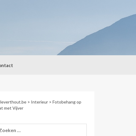
ontact
leverthout.be
>
Interieur
>
Fotobehang op
t met Vijver
eken
r: