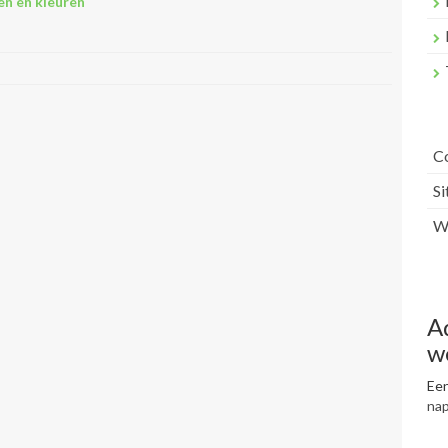
n en kleuren
C
S
Wr
A
w
Een
na