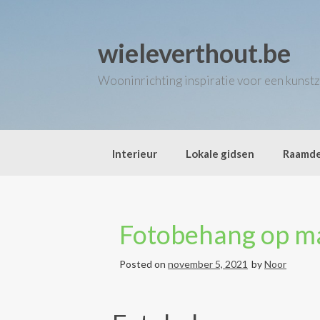
Skip
to
content
wieleverthout.be
Wooninrichting inspiratie voor een kunstz
Interieur
Lokale gidsen
Raamde
Fotobehang op ma
Posted on
november 5, 2021
by
Noor