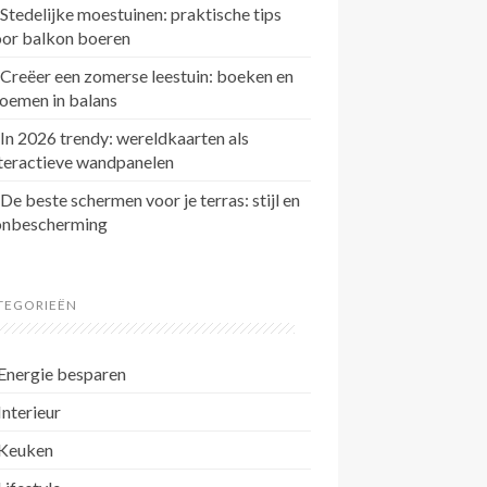
Stedelijke moestuinen: praktische tips
oor balkon boeren
Creëer een zomerse leestuin: boeken en
oemen in balans
In 2026 trendy: wereldkaarten als
teractieve wandpanelen
De beste schermen voor je terras: stijl en
onbescherming
TEGORIEËN
Energie besparen
Interieur
Keuken