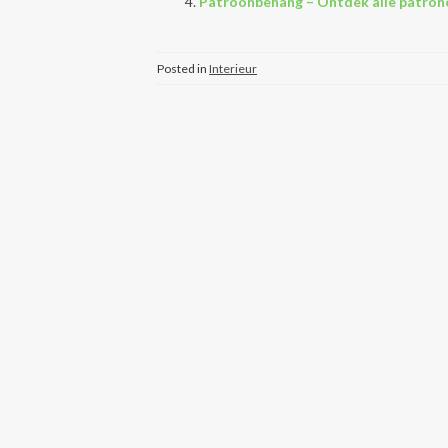
Patroonbehang – Ontdek alle patrone
Posted in
Interieur