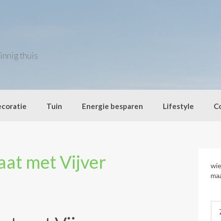
innig thuis
coratie
Tuin
Energie besparen
Lifestyle
C
at met Vijver
wie
maa
Zo
naa