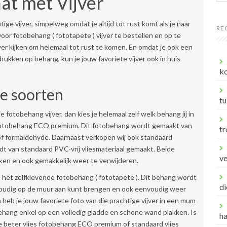
t met Vijver
htige vijver, simpelweg omdat je altijd tot rust komt als je naar
RE
Door fotobehang ( fototapete ) vijver te bestellen en op te
ijver kijken om helemaal tot rust te komen. En omdat je ook een
drukken op behang, kun je jouw favoriete vijver ook in huis
ko
ie soorten
tu
 fotobehang vijver, dan kies je helemaal zelf welk behang jij in
es fotobehang ECO premium. Dit fotobehang wordt gemaakt van
tr
 of formaldehyde. Daarnaast verkopen wij ook standaard
dt van standaard PVC-vrij vliesmateriaal gemaakt. Beide
v
kken en ook gemakkelijk weer te verwijderen.
s het zelfklevende fotobehang ( fototapete ). Dit behang wordt
di
nvoudig op de muur aan kunt brengen en ook eenvoudig weer
 heb je jouw favoriete foto van die prachtige vijver in een mum
obehang enkel op een volledig gladde en schone wand plakken. Is
h
je beter vlies fotobehang ECO premium of standaard vlies