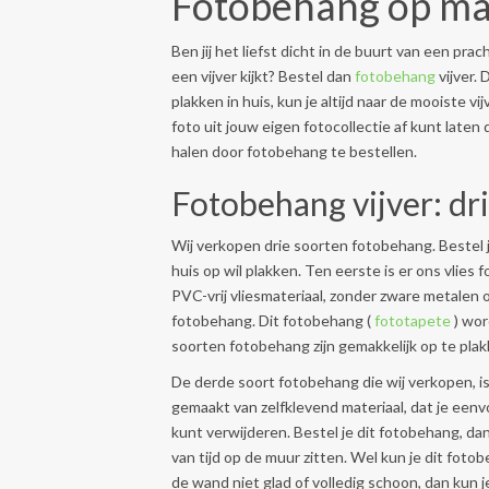
Fotobehang op maa
Ben jij het liefst dicht in de buurt van een prac
een vijver kijkt? Bestel dan
fotobehang
vijver. 
plakken in huis, kun je altijd naar de mooiste v
foto uit jouw eigen fotocollectie af kunt laten 
halen door fotobehang te bestellen.
Fotobehang vijver: dr
Wij verkopen drie soorten fotobehang. Bestel je
huis op wil plakken. Ten eerste is er ons vli
PVC-vrij vliesmateriaal, zonder zware metalen
fotobehang. Dit fotobehang (
fototapete
) wor
soorten fotobehang zijn gemakkelijk op te pla
De derde soort fotobehang die wij verkopen, i
gemaakt van zelfklevend materiaal, dat je ee
kunt verwijderen. Bestel je dit fotobehang, dan
van tijd op de muur zitten. Wel kun je dit fot
de wand niet glad of volledig schoon, dan kun 