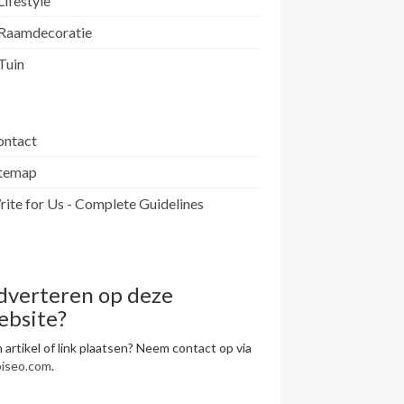
Lifestyle
Raamdecoratie
Tuin
ontact
itemap
ite for Us - Complete Guidelines
dverteren op deze
ebsite?
 artikel of link plaatsen? Neem contact op via
piseo.com
.