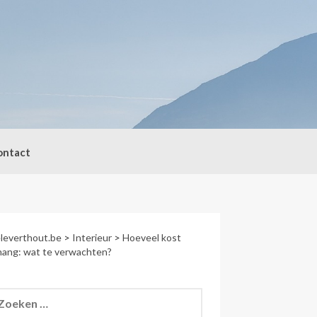
ontact
leverthout.be
>
Interieur
>
Hoeveel kost
ang: wat te verwachten?
eken
r: