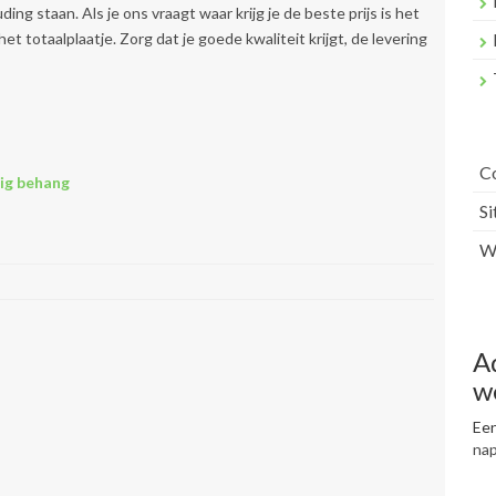
ing staan. Als je ons vraagt waar krijg je de beste prijs is het
 het totaalplaatje. Zorg dat je goede kwaliteit krijgt, de levering
C
ig behang
S
Wr
A
w
Een
na