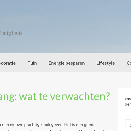
innig thuis
coratie
Tuin
Energie besparen
Lifestyle
C
ang: wat te verwachten?
wie
beh
Zo
k een nieuwe prachtige look geven. Het is een goede
naa