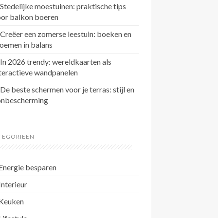
Stedelijke moestuinen: praktische tips
oor balkon boeren
Creëer een zomerse leestuin: boeken en
oemen in balans
In 2026 trendy: wereldkaarten als
teractieve wandpanelen
De beste schermen voor je terras: stijl en
onbescherming
TEGORIEËN
Energie besparen
Interieur
Keuken