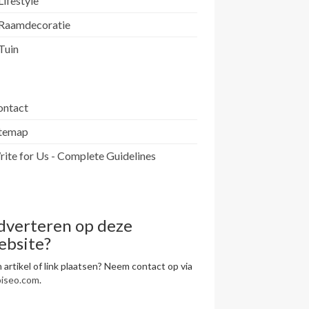
Lifestyle
Raamdecoratie
Tuin
ontact
itemap
ite for Us - Complete Guidelines
dverteren op deze
ebsite?
 artikel of link plaatsen? Neem contact op via
piseo.com
.