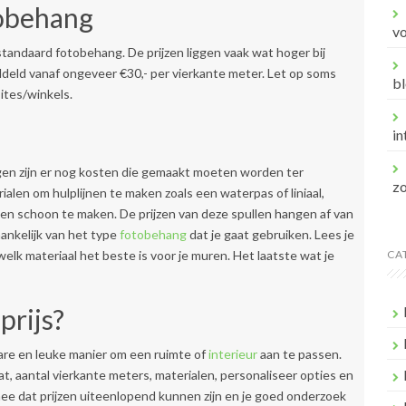
tobehang
v
ndaard fotobehang. De prijzen liggen vaak wat hoger bij
ddeld vanaf ongeveer €30,- per vierkante meter. Let op soms
bl
ites/winkels.
in
gen zijn er nog kosten die gemaakt moeten worden ter
z
alen om hulplijnen te maken zoals een waterpas of liniaal,
 schoon te maken. De prijzen van deze spullen hangen af van
hankelijk van het type
fotobehang
dat je gaat gebruiken. Lees je
welk materiaal het beste is voor je muren. Het laatste wat je
CA
prijs?
re en leuke manier om een ruimte of
interieur
aan te passen.
t, aantal vierkante meters, materialen, personaliseer opties en
 mee dat prijzen uiteenlopend kunnen zijn en je goed onderzoek