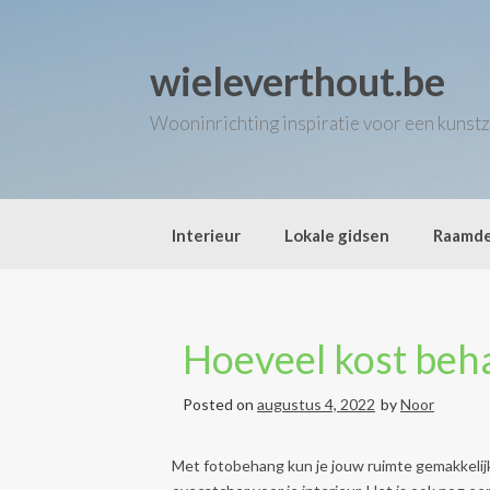
Skip
to
content
wieleverthout.be
Wooninrichting inspiratie voor een kunstz
Interieur
Lokale gidsen
Raamde
Hoeveel kost beh
Posted on
augustus 4, 2022
by
Noor
Met fotobehang kun je jouw ruimte gemakkelij