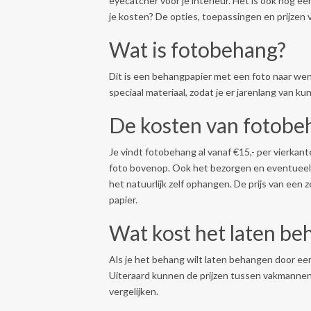
eyecatcher voor je interieur. Het is ook nog ee
je kosten? De opties, toepassingen en prijzen 
Wat is fotobehang?
Dit is een behangpapier met een foto naar wens
speciaal materiaal, zodat je er jarenlang van ku
De kosten van fotobe
Je vindt fotobehang al vanaf €15,- per vierka
foto bovenop. Ook het bezorgen en eventueel o
het natuurlijk zelf ophangen. De prijs van een 
papier.
Wat kost het laten b
Als je het behang wilt laten behangen door een
Uiteraard kunnen de prijzen tussen vakmannen
vergelijken.