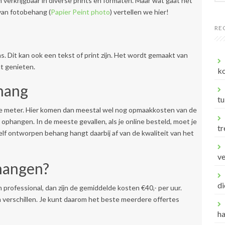
n verkrijgbaar in diverse prints en formaten. Maar wat gaat het
van fotobehang (
Papier Peint photo
) vertellen we hier!
RE
. Dit kan ook een tekst of print zijn. Het wordt gemaakt van
nt genieten.
ko
hang
tu
nte meter. Hier komen dan meestal wel nog opmaakkosten van de
phangen. In de meeste gevallen, als je online besteld, moet je
tr
zelf ontworpen behang hangt daarbij af van de kwaliteit van het
v
ehangen?
di
 professional, dan zijn de gemiddelde kosten €40,- per uur.
 verschillen. Je kunt daarom het beste meerdere offertes
h