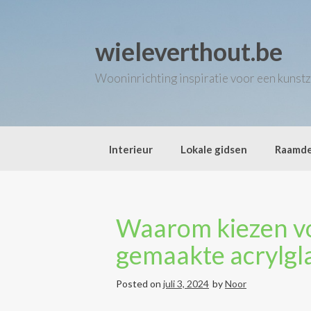
Skip
to
content
wieleverthout.be
Wooninrichting inspiratie voor een kunstz
Interieur
Lokale gidsen
Raamde
Waarom kiezen v
gemaakte acrylgl
Posted on
juli 3, 2024
by
Noor