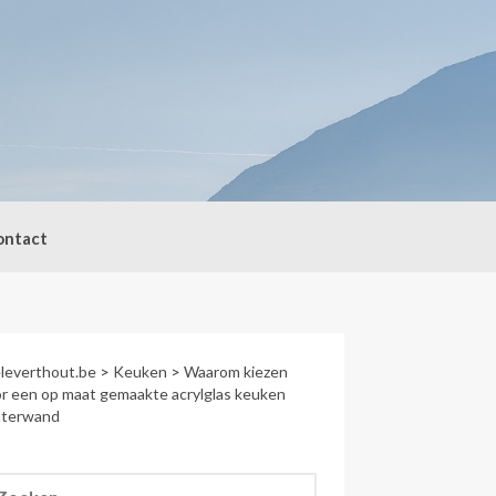
ontact
leverthout.be
>
Keuken
>
Waarom kiezen
r een op maat gemaakte acrylglas keuken
hterwand
eken