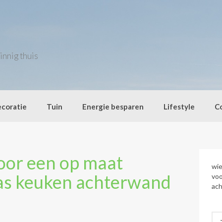
innig thuis
coratie
Tuin
Energie besparen
Lifestyle
C
oor een op maat
wie
as keuken achterwand
voo
ac
Zo