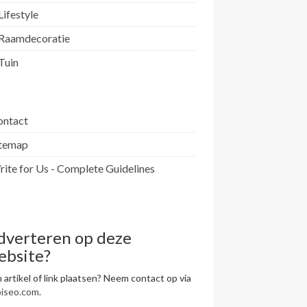
Lifestyle
Raamdecoratie
Tuin
ontact
itemap
ite for Us - Complete Guidelines
dverteren op deze
ebsite?
 artikel of link plaatsen? Neem contact op via
piseo.com
.