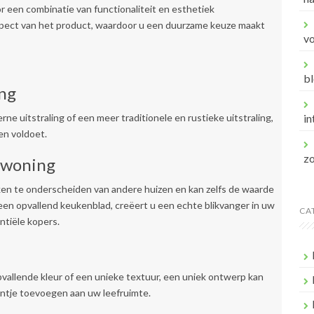
een combinatie van functionaliteit en esthetiek
 aspect van het product, waardoor u een duurzame keuze maakt
v
bl
ing
e uitstraling of een meer traditionele en rustieke uitstraling,
in
en voldoet.
z
 woning
en te onderscheiden van andere huizen en kan zelfs de waarde
en opvallend keukenblad, creëert u een echte blikvanger in uw
CA
ntiële kopers.
pvallende kleur of een unieke textuur, een uniek ontwerp kan
intje toevoegen aan uw leefruimte.