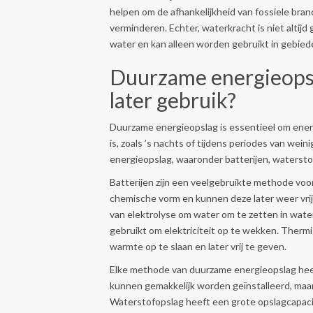
helpen om de afhankelijkheid van fossiele bra
verminderen. Echter, waterkracht is niet altij
water en kan alleen worden gebruikt in gebiede
Duurzame energieopsla
later gebruik?
Duurzame energieopslag is essentieel om ener
is, zoals ’s nachts of tijdens periodes van wei
energieopslag, waaronder batterijen, watersto
Batterijen zijn een veelgebruikte methode voor
chemische vorm en kunnen deze later weer vri
van elektrolyse om water om te zetten in wat
gebruikt om elektriciteit op te wekken. Ther
warmte op te slaan en later vrij te geven.
Elke methode van duurzame energieopslag heeft
kunnen gemakkelijk worden geïnstalleerd, maar
Waterstofopslag heeft een grote opslagcapacite