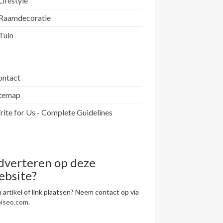
Lifestyle
Raamdecoratie
Tuin
ontact
itemap
ite for Us - Complete Guidelines
dverteren op deze
ebsite?
 artikel of link plaatsen? Neem contact op via
piseo.com
.