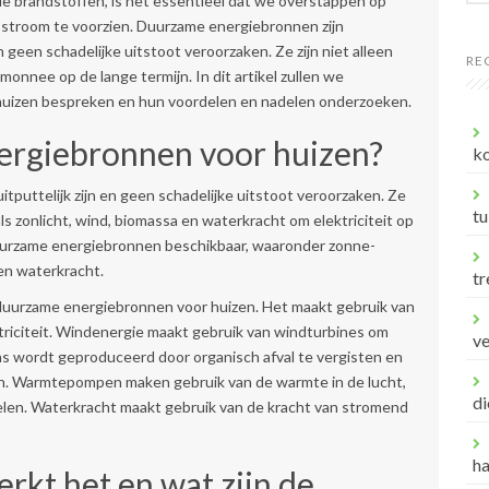
le brandstoffen, is het essentieel dat we overstappen op
stroom te voorzien. Duurzame energiebronnen zijn
 geen schadelijke uitstoot veroorzaken. Ze zijn niet alleen
RE
onnee op de lange termijn. In dit artikel zullen we
huizen bespreken en hun voordelen en nadelen onderzoeken.
ergiebronnen voor huizen?
ko
puttelijk zijn en geen schadelijke uitstoot veroorzaken. Ze
tu
s zonlicht, wind, biomassa en waterkracht om elektriciteit op
 duurzame energiebronnen beschikbaar, waaronder zonne-
en waterkracht.
tr
duurzame energiebronnen voor huizen. Het maakt gebruik van
triciteit. Windenergie maakt gebruik van windturbines om
v
gas wordt geproduceerd door organisch afval te vergisten en
n. Warmtepompen maken gebruik van de warmte in de lucht,
di
len. Waterkracht maakt gebruik van de kracht van stromend
h
rkt het en wat zijn de