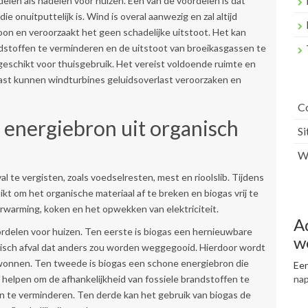
elen als nadelen voor huizen. Een van de voordelen is dat
 onuitputtelijk is. Wind is overal aanwezig en zal altijd
oon en veroorzaakt het geen schadelijke uitstoot. Het kan
ndstoffen te verminderen en de uitstoot van broeikasgassen te
d geschikt voor thuisgebruik. Het vereist voldoende ruimte en
ast kunnen windturbines geluidsoverlast veroorzaken en
C
 energiebron uit organisch
S
Wr
 te vergisten, zoals voedselresten, mest en rioolslib. Tijdens
t om het organische materiaal af te breken en biogas vrij te
rwarming, koken en het opwekken van elektriciteit.
A
ordelen voor huizen. Ten eerste is biogas een hernieuwbare
w
isch afval dat anders zou worden weggegooid. Hierdoor wordt
wonnen. Ten tweede is biogas een schone energiebron die
Een
 helpen om de afhankelijkheid van fossiele brandstoffen te
na
n te verminderen. Ten derde kan het gebruik van biogas de