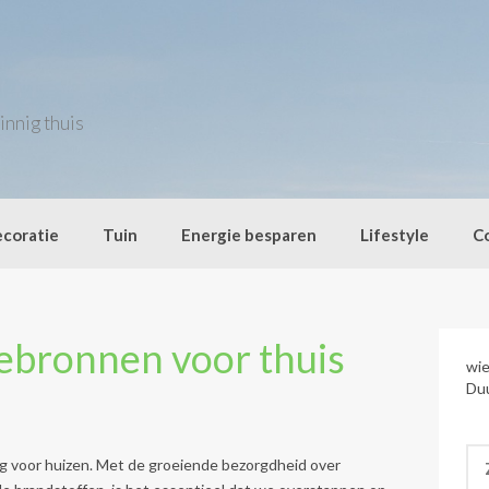
innig thuis
coratie
Tuin
Energie besparen
Lifestyle
C
bronnen voor thuis
wie
Duu
Zo
g voor huizen. Met de groeiende bezorgdheid over
naa