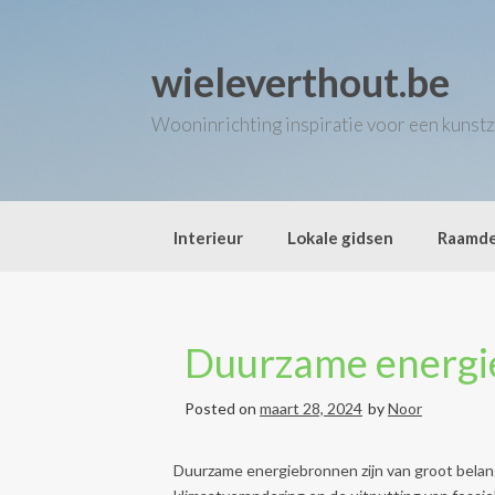
Skip
to
content
wieleverthout.be
Wooninrichting inspiratie voor een kunstz
Interieur
Lokale gidsen
Raamde
Duurzame energie
Posted on
maart 28, 2024
by
Noor
Duurzame energiebronnen zijn van groot belan