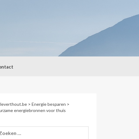
ontact
leverthout.be
>
Energie besparen
>
rzame energiebronnen voor thuis
eken
r: