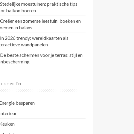
Stedelijke moestuinen: praktische tips
oor balkon boeren
Creëer een zomerse leestuin: boeken en
oemen in balans
In 2026 trendy: wereldkaarten als
teractieve wandpanelen
De beste schermen voor je terras: stijl en
onbescherming
TEGORIEËN
Energie besparen
Interieur
Keuken