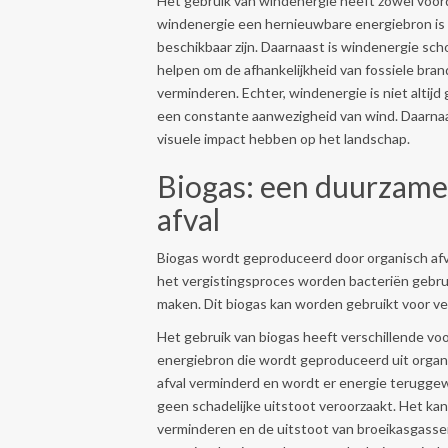
Het gebruik van windenergie heeft zowel voord
windenergie een hernieuwbare energiebron is die
beschikbaar zijn. Daarnaast is windenergie sch
helpen om de afhankelijkheid van fossiele bra
verminderen. Echter, windenergie is niet altij
een constante aanwezigheid van wind. Daarna
visuele impact hebben op het landschap.
Biogas: een duurzame
afval
Biogas wordt geproduceerd door organisch afval
het vergistingsproces worden bacteriën gebruik
maken. Dit biogas kan worden gebruikt voor ve
Het gebruik van biogas heeft verschillende vo
energiebron die wordt geproduceerd uit organ
afval verminderd en wordt er energie terugge
geen schadelijke uitstoot veroorzaakt. Het kan
verminderen en de uitstoot van broeikasgasse