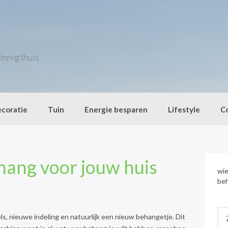
innig thuis
coratie
Tuin
Energie besparen
Lifestyle
C
ehang voor jouw huis
wie
beh
Zo
s, nieuwe indeling en natuurlijk een nieuw behangetje. Dit
naa