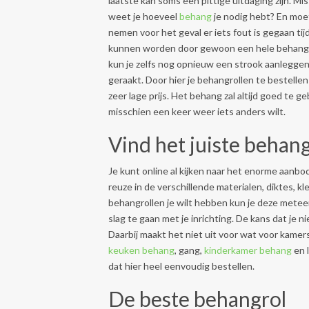
laatste kan soms een pittige uitdaging zijn. Mi
weet je hoeveel
behang
je nodig hebt? En moet
nemen voor het geval er iets fout is gegaan t
kunnen worden door gewoon een hele behangro
kun je zelfs nog opnieuw een strook aanleggen
geraakt. Door hier je behangrollen te bestelle
zeer lage prijs. Het behang zal altijd goed te ge
misschien een keer weer iets anders wilt.
Vind het juiste behan
Je kunt online al kijken naar het enorme aanb
reuze in de verschillende materialen, diktes, 
behangrollen je wilt hebben kun je deze metee
slag te gaan met je inrichting. De kans dat je n
Daarbij maakt het niet uit voor wat voor kamers 
keuken behang
, gang,
kinderkamer behang
en 
dat hier heel eenvoudig bestellen.
De beste behangrol