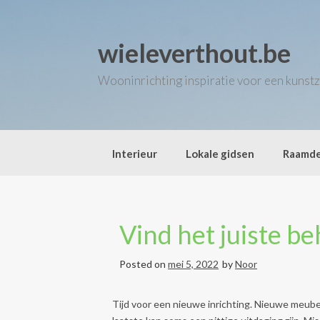
Skip
to
content
wieleverthout.be
Wooninrichting inspiratie voor een kunstz
Interieur
Lokale gidsen
Raamde
Vind het juiste b
Posted on
mei 5, 2022
by
Noor
Tijd voor een nieuwe inrichting. Nieuwe meubel