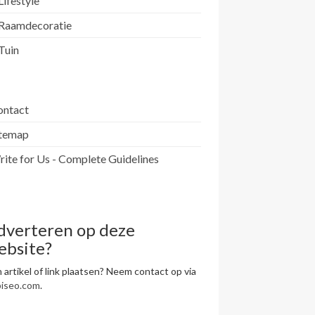
Lifestyle
Raamdecoratie
Tuin
ontact
itemap
ite for Us - Complete Guidelines
dverteren op deze
ebsite?
 artikel of link plaatsen? Neem contact op via
piseo.com
.