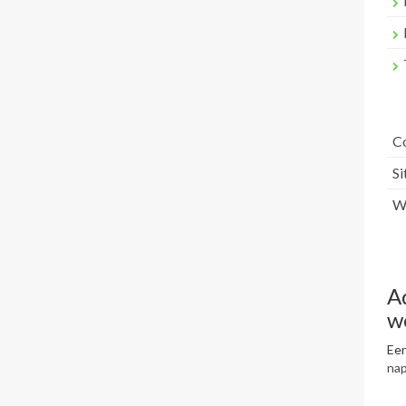
C
S
Wr
A
w
Een
na