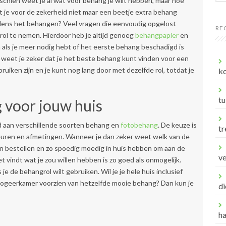
sschien weet je al wat voor behang je wilt hebben, maar hoe
 je voor de zekerheid niet maar een beetje extra behang
ijdens het behangen? Veel vragen die eenvoudig opgelost
RE
l te nemen. Hierdoor heb je altijd genoeg
behangpapier
en
 als je meer nodig hebt of het eerste behang beschadigd is
n weet je zeker dat je het beste behang kunt vinden voor een
bruiken zijn en je kunt nog lang door met dezelfde rol, totdat je
ko
tu
g voor jouw huis
od aan verschillende soorten behang en
fotobehang
. De keuze is
tr
kleuren en afmetingen. Wanneer je dan zeker weet welk van de
n bestellen en zo spoedig moedig in huis hebben om aan de
v
iet vindt wat je zou willen hebben is zo goed als onmogelijk.
je de behangrol wilt gebruiken. Wil je je hele huis inclusief
logeerkamer voorzien van hetzelfde mooie behang? Dan kun je
di
h