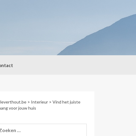
ontact
leverthout.be
>
Interieur
>
Vind het juiste
ang voor jouw huis
eken
r: