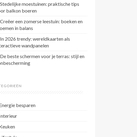
Stedelijke moestuinen: praktische tips
oor balkon boeren
Creëer een zomerse leestuin: boeken en
oemen in balans
In 2026 trendy: wereldkaarten als
teractieve wandpanelen
De beste schermen voor je terras: stijl en
onbescherming
TEGORIEËN
Energie besparen
Interieur
Keuken