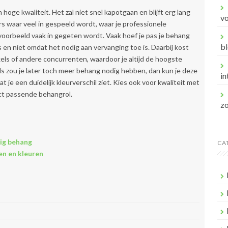
hoge kwaliteit. Het zal niet snel kapotgaan en blijft erg lang
v
s waar veel in gespeeld wordt, waar je professionele
voorbeeld vaak in gegeten wordt. Vaak hoef je pas je behang
bl
s en niet omdat het nodig aan vervanging toe is. Daarbij kost
els of andere concurrenten, waardoor je altijd de hoogste
 als zou je later toch meer behang nodig hebben, dan kun je deze
in
je een duidelijk kleurverschil ziet. Kies ook voor kwaliteit met
ect passende behangrol.
z
ig behang
CA
n en kleuren